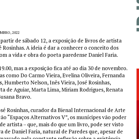
MBRO, 2022
partir de sábado 12, a exposição de livros de artista
 Rosinhas. A ideia é dar a conhecer o conceito dos
com a vida e obra do poeta paredense Daniel Faria.
9.00, mas a exposição fica até ao dia 30 de novembro.
tas como Do Carmo Vieira, Evelina Oliveira, Fernanda
es, Humberto Nelson, Inês Vieira, José Rosinhas,
a de Aguiar, Marta Lima, Miriam Rodrigues, Renata
 Susana Bravo.
sé Rosinhas, curador da Bienal Internacional de Arte
ição “Espaços Alternativos V”, os munícipes vão poder
e artista – que, mais do que um livro, pode ser visto
 de Daniel Faria, natural de Paredes que, apesar de
marcado pela constante reflexão sobre a existência