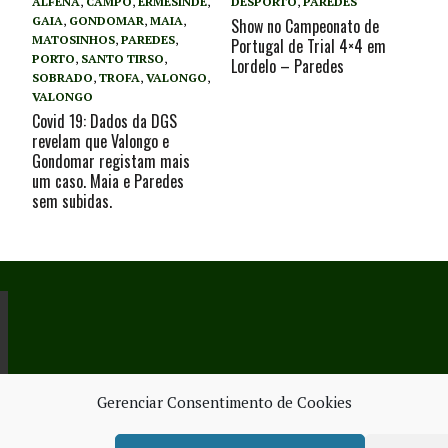
ALFENA
,
CAMPO
,
ERMESINDE
,
DESPORTO
,
PAREDES
GAIA
,
GONDOMAR
,
MAIA
,
Show no Campeonato de
MATOSINHOS
,
PAREDES
,
Portugal de Trial 4×4 em
PORTO
,
SANTO TIRSO
,
Lordelo – Paredes
SOBRADO
,
TROFA
,
VALONGO
,
VALONGO
Covid 19: Dados da DGS
revelam que Valongo e
Gondomar registam mais
um caso. Maia e Paredes
sem subidas.
Gerenciar Consentimento de Cookies