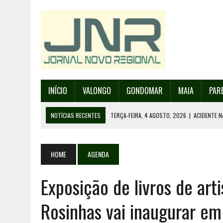
INÍCIO
VALONGO
GONDOMAR
MAIA
PAR
NOTÍCIAS RECENTES
TERÇA-FEIRA, 4 AGOSTO, 2026
|
ACIDENTE N
SEGUNDA-FEIRA, 3 AGOSTO, 2026
|
PROVA MAIS IMPORTANTE DA AF 
SEGUNDA-FEIRA, 3 AGOSTO, 2026
|
ERMESINDE RECEBE PAREDES PAR
HOME
AGENDA
SEGUNDA-FEIRA, 3 AGOSTO, 2026
|
CAMPANHA PARA RECOLHA DE RES
Exposição de livros de art
TERÇA-FEIRA, 4 AGOSTO, 2026
|
INAUGURAÇÃO DA PRAÇA DA DEMOCR
Rosinhas vai inaugurar em