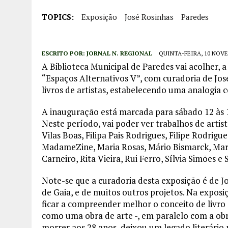
TOPICS:
Exposição
José Rosinhas
Paredes
ESCRITO POR:
JORNAL N. REGIONAL
QUINTA-FEIRA, 10 NOVE
A Biblioteca Municipal de Paredes vai acolher, a 
“Espaços Alternativos V”, com curadoria de José
livros de artistas, estabelecendo uma analogia 
A inauguração está marcada para sábado 12 às 1
Neste período, vai poder ver trabalhos de artis
Vilas Boas, Filipa Pais Rodrigues, Filipe Rodrigu
MadameZine, Maria Rosas, Mário Bismarck, Mart
Carneiro, Rita Vieira, Rui Ferro, Sílvia Simões e
Note-se que a curadoria desta exposição é de Jo
de Gaia, e de muitos outros projetos. Na expos
ficar a compreender melhor o conceito de livro d
como uma obra de arte -, em paralelo com a obra
morrer aos 28 anos, deixou um legado literário 