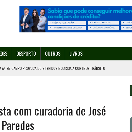
EDES
DESPORTO
OUTROS
LIVROS
A A4 EM CAMPO PROVOCA DOIS FERIDOS E OBRIGA A CORTE DE TRÂNSITO
PORTO GANHA O NOME DE DECATHLON LIGA PRO
A A TAÇA DE PORTUGAL
ÍDUOS EM VALONGO
ista com curadoria de José
ACIA ESTA QUINTA-FEIRA EM VALONGO VAI CONTAR COM 200 DRONES
 Paredes