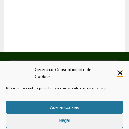
Gerenciar Consentimento de
SIGA-NOS NO FACEBOOK
Cookies
Nós usamos cookies para otimizar o nosso site e o nosso serviço.
Aceitar cookies
FICHA TÉCNICA
ESTATUTO EDITORIAL
CONTACTE-NOS
COOKIE POLICY (EU)
Negar
COPYRIGHT © 2026 - JORNAL NOVO REGIONAL | POWERED BY
THINK