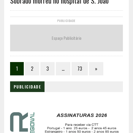
Sobrado morreu no hospital de S. João
PUBLICIDADE
Espaço Publicitário
1
2
3
…
73
»
PUBLICIDADE