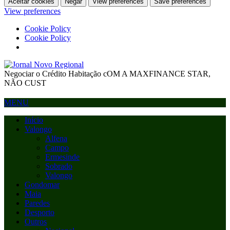
Aceitar cookies
Negar
View preferences
Save preferences
View preferences
Cookie Policy
Cookie Policy
Negociar o Crédito Habitação cOM A MAXFINANCE STAR,
NÃO CUST
MENU
Início
Valongo
Alfena
Campo
Ermesinde
Sobrado
Valongo
Gondomar
Maia
Paredes
Desporto
Outros