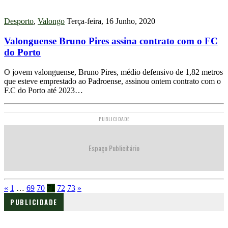
Desporto
,
Valongo
Terça-feira, 16 Junho, 2020
Valonguense Bruno Pires assina contrato com o FC
do Porto
O jovem valonguense, Bruno Pires, médio defensivo de 1,82 metros
que esteve emprestado ao Padroense, assinou ontem contrato com o
F.C do Porto até 2023…
PUBLICIDADE
Espaço Publicitário
«
1
…
69
70
71
72
73
»
PUBLICIDADE