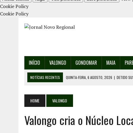
Cookie Policy
Cookie Policy
INÍCIO
VALONGO
GONDOMAR
MAIA
PAR
NOTÍCIAS RECENTES
QUINTA-FEIRA, 6 AGOSTO, 2026
|
DETIDO SU
QUINTA-FEIRA, 6 AGOSTO, 2026
|
RANCHO DE SANTO ANDRÉ DE SOBRAD
QUINTA-FEIRA, 6 AGOSTO, 2026
|
RANCHO DE RECAREI ORGANIZA O SE
HOME
VALONGO
QUINTA-FEIRA, 6 AGOSTO, 2026
|
INCÊNDIOS – FAFE: PJ DETÉM SUSP
Valongo cria o Núcleo Loca
SEXTA-FEIRA, 7 AGOSTO, 2026
|
FESTAS DA CIDADE DE VALONGO E 13