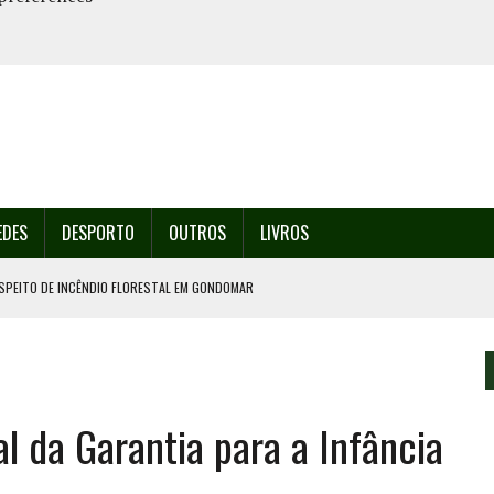
EDES
DESPORTO
OUTROS
LIVROS
SPEITO DE INCÊNDIO FLORESTAL EM GONDOMAR
O ORGANIZA O SEU 35º FESTIVAL ESTE SÁBADO, DIA 8.
U 38º FESTIVAL
EITA DE ATEAR FOGO COM ISQUEIRO
l da Garantia para a Infância
º ENCONTRO ASSOCIATIVO DE 14 A 17 DE AGOSTO