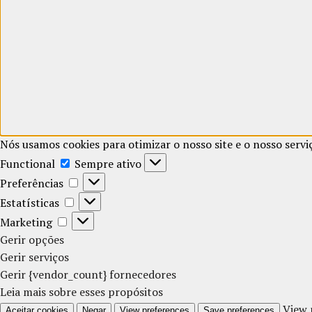
Nós usamos cookies para otimizar o nosso site e o nosso servi
Functional
Functional
Sempre ativo
Preferências
Preferências
Estatísticas
Estatísticas
Marketing
Marketing
Gerir opções
Gerir serviços
Gerir {vendor_count} fornecedores
Leia mais sobre esses propósitos
View 
Aceitar cookies
Negar
View preferences
Save preferences