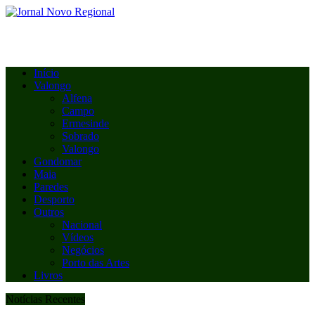
Início
Valongo
Alfena
Campo
Ermesinde
Sobrado
Valongo
Gondomar
Maia
Paredes
Desporto
Outros
Nacional
Vídeos
Negócios
Porto das Artes
Livros
Notícias Recentes