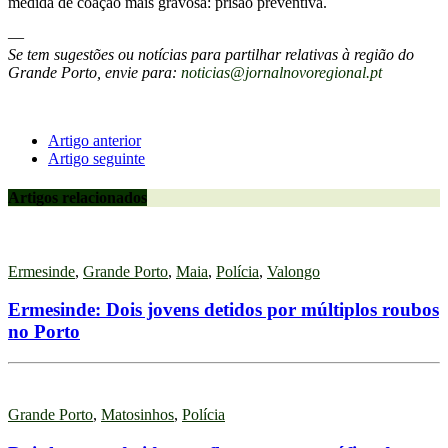
medida de coação mais gravosa: prisão preventiva.
—
Se tem sugestões ou notícias para partilhar relativas à região do
Grande Porto, envie para:
noticias@jornalnovoregional.pt
Artigo anterior
Artigo seguinte
Artigos relacionados
Ermesinde
,
Grande Porto
,
Maia
,
Polícia
,
Valongo
Ermesinde: Dois jovens detidos por múltiplos roubos
no Porto
Grande Porto
,
Matosinhos
,
Polícia