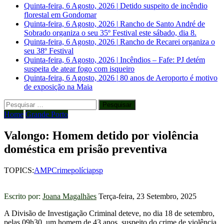
Quinta-feira, 6 Agosto, 2026
|
Detido suspeito de incêndio
florestal em Gondomar
Quinta-feira, 6 Agosto, 2026
|
Rancho de Santo André de
Sobrado organiza o seu 35º Festival este sábado, dia 8.
Quinta-feira, 6 Agosto, 2026
|
Rancho de Recarei organiza o
seu 38º Festival
Quinta-feira, 6 Agosto, 2026
|
Incêndios – Fafe: PJ detém
suspeita de atear fogo com isqueiro
Quinta-feira, 6 Agosto, 2026
|
80 anos de Aeroporto é motivo
de exposição na Maia
Pesquisar
por:
Home
Grande Porto
Valongo: Homem detido por violência
doméstica em prisão preventiva
TOPICS:
AMP
Crime
polícia
psp
Escrito por:
Joana Magalhães
Terça-feira, 23 Setembro, 2025
A Divisão de Investigação Criminal deteve, no dia 18 de setembro,
pelas 09h30, um homem de 43 anos, suspeito do crime de violência