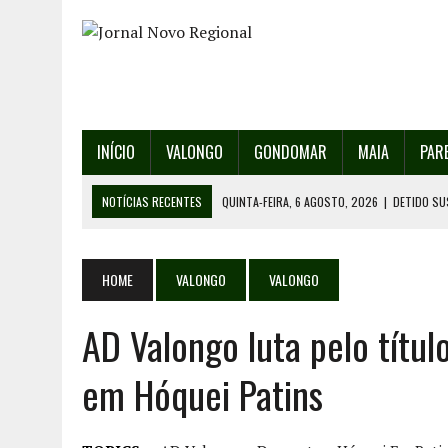
INÍCIO
VALONGO
GONDOMAR
MAIA
PAR
NOTÍCIAS RECENTES
QUINTA-FEIRA, 6 AGOSTO, 2026
|
DETIDO SU
QUINTA-FEIRA, 6 AGOSTO, 2026
|
RANCHO DE SANTO ANDRÉ DE SOBRAD
QUINTA-FEIRA, 6 AGOSTO, 2026
|
RANCHO DE RECAREI ORGANIZA O SE
HOME
VALONGO
VALONGO
QUINTA-FEIRA, 6 AGOSTO, 2026
|
INCÊNDIOS – FAFE: PJ DETÉM SUSP
AD Valongo luta pelo títul
SEXTA-FEIRA, 7 AGOSTO, 2026
|
FESTAS DA CIDADE DE VALONGO E 13
em Hóquei Patins