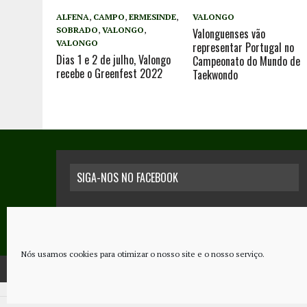
ALFENA
,
CAMPO
,
ERMESINDE
,
VALONGO
SOBRADO
,
VALONGO
,
Valonguenses vão
VALONGO
representar Portugal no
Dias 1 e 2 de julho, Valongo
Campeonato do Mundo de
recebe o Greenfest 2022
Taekwondo
SIGA-NOS NO FACEBOOK
Nós usamos cookies para otimizar o nosso site e o nosso serviço.
COPYRIGHT © 2026 - JORNAL NOVO REGIONAL | POWERED BY
THINK NETW