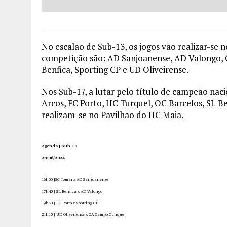
No escalão de Sub-13, os jogos vão realizar-se
competição são: AD Sanjoanense, AD Valongo, 
Benfica, Sporting CP e UD Oliveirense.
Nos Sub-17, a lutar pelo título de campeão nac
Arcos, FC Porto, HC Turquel, OC Barcelos, SL Be
realizam-se no Pavilhão do HC Maia.
Agenda | Sub-13
28/06/2024
16h00 |SC Tomar x AD Sanjoanense
17h45 | SL Benfica x AD Valongo
19h30 | FC Porto x Sporting CP
21h15 | UD Oliveirense x CA Campo Ourique