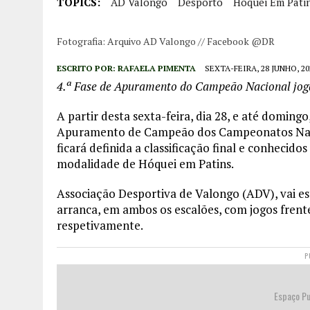
TOPICS:
AD Valongo
Desporto
Hóquei Em Pati
Fotografia: Arquivo AD Valongo // Facebook @DR
ESCRITO POR:
RAFAELA PIMENTA
SEXTA-FEIRA, 28 JUNHO, 20
4.ª Fase de Apuramento do Campeão Nacional joga
A partir desta sexta-feira, dia 28, e até domingo
Apuramento de Campeão dos Campeonatos Nacion
ficará definida a classificação final e conhecido
modalidade de Hóquei em Patins.
Associação Desportiva de Valongo (ADV), vai es
arranca, em ambos os escalões, com jogos frente
respetivamente.
P
Espaço Pu