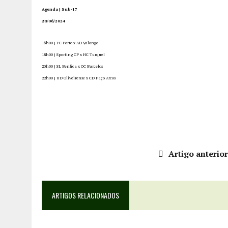
Agenda | Sub-17
28/06/2024
16h00 | FC Porto x AD Valongo
18h00 | Sporting CP x HC Turquel
20h00 | SL Benfica x OC Barcelos
22h00 | UD Oliveirense x CD Paço Arcos
Artigo anterio
ARTIGOS RELACIONADOS