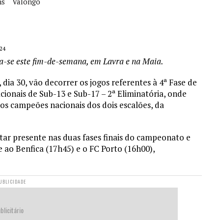
ns
Valongo
24
-se este fim-de-semana, em Lavra e na Maia.
, dia 30, vão decorrer os jogos referentes à 4ª Fase de
ais de Sub-13 e Sub-17 – 2ª Eliminatória, onde
s os campeões nacionais dos dois escalões, da
tar presente nas duas fases finais do campeonato e
 ao Benfica (17h45) e o FC Porto (16h00),
UBLICIDADE
blicitário