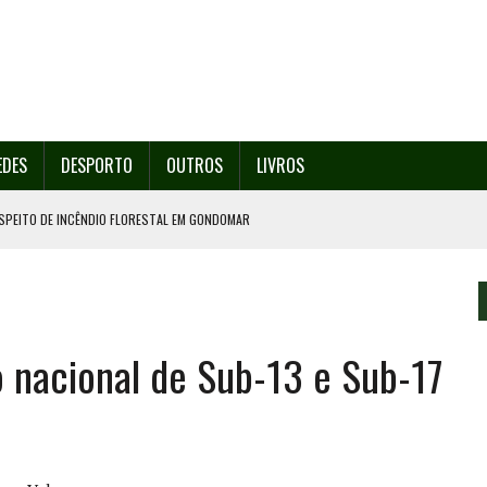
EDES
DESPORTO
OUTROS
LIVROS
SPEITO DE INCÊNDIO FLORESTAL EM GONDOMAR
O ORGANIZA O SEU 35º FESTIVAL ESTE SÁBADO, DIA 8.
U 38º FESTIVAL
EITA DE ATEAR FOGO COM ISQUEIRO
o nacional de Sub-13 e Sub-17
º ENCONTRO ASSOCIATIVO DE 14 A 17 DE AGOSTO