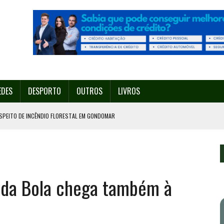
EDES
DESPORTO
OUTROS
LIVROS
SPEITO DE INCÊNDIO FLORESTAL EM GONDOMAR
O ORGANIZA O SEU 35º FESTIVAL ESTE SÁBADO, DIA 8.
U 38º FESTIVAL
EITA DE ATEAR FOGO COM ISQUEIRO
 da Bola chega também à
º ENCONTRO ASSOCIATIVO DE 14 A 17 DE AGOSTO