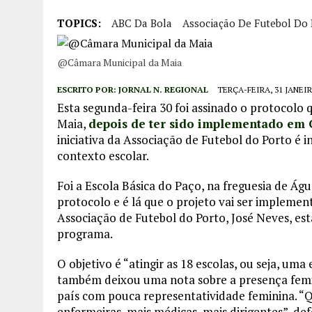
TOPICS:
ABC Da Bola
Associação De Futebol Do 
@Câmara Municipal da Maia
ESCRITO POR:
JORNAL N. REGIONAL
TERÇA-FEIRA, 31 JANEIR
Esta segunda-feira 30 foi assinado o protocolo 
Maia,
depois de ter sido implementado e
iniciativa da Associação de Futebol do Porto é i
contexto escolar.
Foi a Escola Básica do Paço, na freguesia de Ág
protocolo e é lá que o projeto vai ser implemen
Associação de Futebol do Porto, José Neves, esta
programa.
O objetivo é “atingir as 18 escolas, ou seja, um
também deixou uma nota sobre a presença femin
país com pouca representatividade feminina. “Q
enfermeiras, mais médicas, mais dirigentes”, de