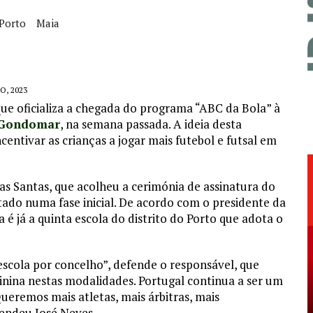
Porto
Maia
O, 2023
que oficializa a chegada do programa “ABC da Bola” à
m Gondomar
, na semana passada. A ideia desta
ncentivar as crianças a jogar mais futebol e futsal em
uas Santas, que acolheu a cerimónia de assinatura do
tado numa fase inicial. De acordo com o presidente da
 é já a quinta escola do distrito do Porto que adota o
a escola por concelho”, defende o responsável, que
ina nestas modalidades. Portugal continua a ser um
ueremos mais atletas, mais árbitras, mais
fendeu José Neves.