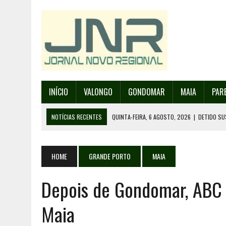
INÍCIO
VALONGO
GONDOMAR
MAIA
PAR
NOTÍCIAS RECENTES
QUINTA-FEIRA, 6 AGOSTO, 2026
|
DETIDO SU
QUINTA-FEIRA, 6 AGOSTO, 2026
|
RANCHO DE SANTO ANDRÉ DE SOBRAD
QUINTA-FEIRA, 6 AGOSTO, 2026
|
RANCHO DE RECAREI ORGANIZA O SE
HOME
GRANDE PORTO
MAIA
QUINTA-FEIRA, 6 AGOSTO, 2026
|
INCÊNDIOS – FAFE: PJ DETÉM SUSP
Depois de Gondomar, ABC
SEXTA-FEIRA, 7 AGOSTO, 2026
|
FESTAS DA CIDADE DE VALONGO E 13
Maia