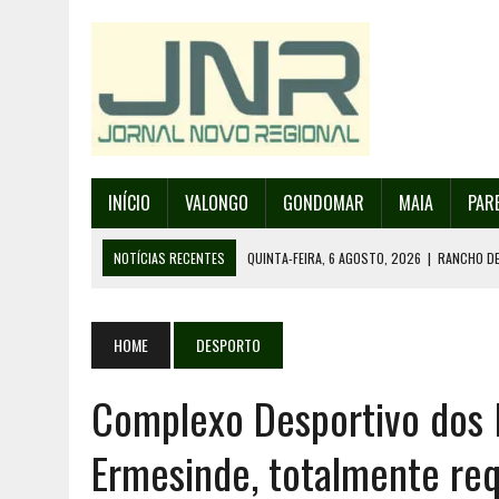
INÍCIO
VALONGO
GONDOMAR
MAIA
PAR
NOTÍCIAS RECENTES
QUINTA-FEIRA, 6 AGOSTO, 2026
|
RANCHO DE
QUINTA-FEIRA, 6 AGOSTO, 2026
|
RANCHO DE RECAREI ORGANIZA O SE
QUINTA-FEIRA, 6 AGOSTO, 2026
|
INCÊNDIOS – FAFE: PJ DETÉM SUSP
HOME
DESPORTO
QUINTA-FEIRA, 6 AGOSTO, 2026
|
80 ANOS DE AEROPORTO É MOTIVO 
Complexo Desportivo dos 
QUINTA-FEIRA, 6 AGOSTO, 2026
|
DETIDO SUSPEITO DE INCÊNDIO FL
Ermesinde, totalmente req