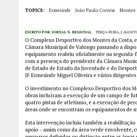
TOPICS:
Ermesinde
João Paulo Correia
Montes 
ESCRITO POR:
JORNAL N. REGIONAL
TERÇA-FEIRA, 2 AGOSTO
O Complexo Desportivo dos Montes da Costa, em
Câmara Municipal de Valongo passando a disponi
equipamento reabriu oficialmente na segunda-f
com a presença do presidente da Câmara Munici
de Estado de Estado da Juventude e do Desporto
JF Ermesinde Miguel Oliveira e vários dirigentes 
O investimento no Complexo Desportivo dos Mo
obras incluíram a execução de um campo de fute
quatro pistas de atletismo, e a execução de pe
áreas onde se encontram os equipamentos de 
Esta intervenção incluiu também a reabilitação 
apoio – assim como da área verde envolvente, cuj
percursos definidos ou distinção entre as área