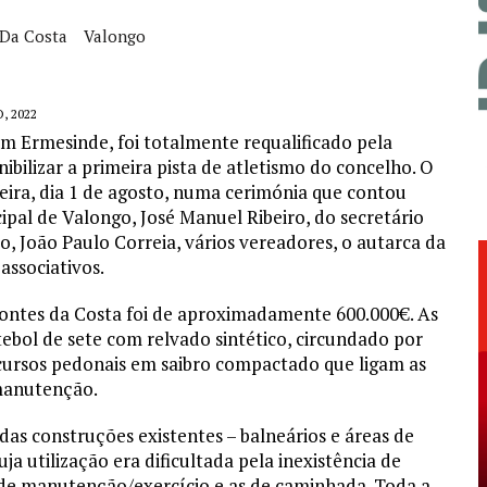
Da Costa
Valongo
, 2022
 Ermesinde, foi totalmente requalificado pela
bilizar a primeira pista de atletismo do concelho. O
eira, dia 1 de agosto, numa cerimónia que contou
pal de Valongo, José Manuel Ribeiro, do secretário
, João Paulo Correia, vários vereadores, o autarca da
associativos.
ntes da Costa foi de aproximadamente 600.000€. As
bol de sete com relvado sintético, circundado por
rcursos pedonais em saibro compactado que ligam as
manutenção.
das construções existentes – balneários e áreas de
a utilização era dificultada pela inexistência de
s de manutenção/exercício e as de caminhada. Toda a