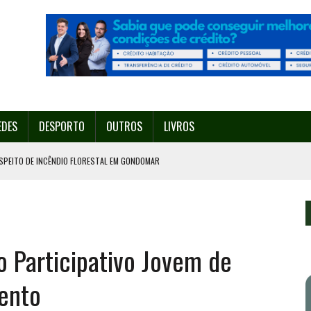
EDES
DESPORTO
OUTROS
LIVROS
SPEITO DE INCÊNDIO FLORESTAL EM GONDOMAR
O ORGANIZA O SEU 35º FESTIVAL ESTE SÁBADO, DIA 8.
U 38º FESTIVAL
EITA DE ATEAR FOGO COM ISQUEIRO
 Participativo Jovem de
º ENCONTRO ASSOCIATIVO DE 14 A 17 DE AGOSTO
ento