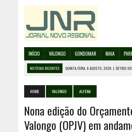
INÍCIO
VALONGO
GONDOMAR
MAIA
PAR
NOTÍCIAS RECENTES
QUINTA-FEIRA, 6 AGOSTO, 2026
|
DETIDO SU
QUINTA-FEIRA, 6 AGOSTO, 2026
|
RANCHO DE SANTO ANDRÉ DE SOBRAD
QUINTA-FEIRA, 6 AGOSTO, 2026
|
RANCHO DE RECAREI ORGANIZA O SE
HOME
VALONGO
ALFENA
QUINTA-FEIRA, 6 AGOSTO, 2026
|
INCÊNDIOS – FAFE: PJ DETÉM SUSP
Nona edição do Orçamento
SEXTA-FEIRA, 7 AGOSTO, 2026
|
FESTAS DA CIDADE DE VALONGO E 13
Valongo (OPJV) em andam