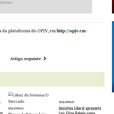
blicitário
s da plataforma do OPJV, em
http://opjv.cm-
r
Artigo seguinte
S
,
VALONGO
Iniciativa Liberal apresenta
VALONGO
go
Luís Filipe Rebelo como