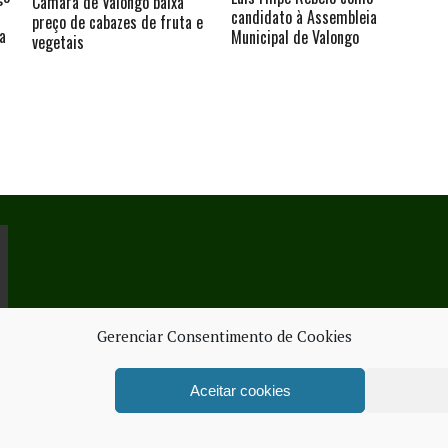
Câmara de Valongo baixa
candidato à Assembleia
preço de cabazes de fruta e
a
Municipal de Valongo
vegetais
Gerenciar Consentimento de Cookies
Aceitar cookies
ORK SERVICES
FICHA TÉ