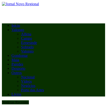
Início
Valongo
Alfena
Campo
Ermesinde
Sobrado
Valongo
Gondomar
Maia
Paredes
Desporto
Outros
Nacional
Vídeos
Negócios
Porto das Artes
Livros
Notícias Recentes