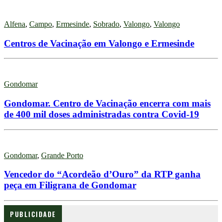
Alfena
,
Campo
,
Ermesinde
,
Sobrado
,
Valongo
,
Valongo
Centros de Vacinação em Valongo e Ermesinde
Gondomar
Gondomar. Centro de Vacinação encerra com mais
de 400 mil doses administradas contra Covid-19
Gondomar
,
Grande Porto
Vencedor do “Acordeão d’Ouro” da RTP ganha
peça em Filigrana de Gondomar
PUBLICIDADE