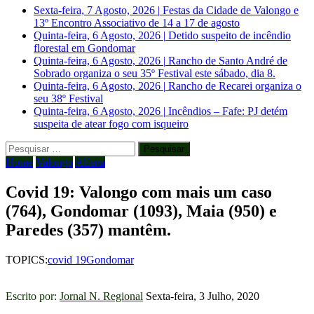
Sexta-feira, 7 Agosto, 2026
|
Festas da Cidade de Valongo e
13º Encontro Associativo de 14 a 17 de agosto
Quinta-feira, 6 Agosto, 2026
|
Detido suspeito de incêndio
florestal em Gondomar
Quinta-feira, 6 Agosto, 2026
|
Rancho de Santo André de
Sobrado organiza o seu 35º Festival este sábado, dia 8.
Quinta-feira, 6 Agosto, 2026
|
Rancho de Recarei organiza o
seu 38º Festival
Quinta-feira, 6 Agosto, 2026
|
Incêndios – Fafe: PJ detém
suspeita de atear fogo com isqueiro
Pesquisar
por:
Home
Valongo
Alfena
Covid 19: Valongo com mais um caso
(764), Gondomar (1093), Maia (950) e
Paredes (357) mantêm.
TOPICS:
covid 19
Gondomar
Escrito por:
Jornal N. Regional
Sexta-feira, 3 Julho, 2020