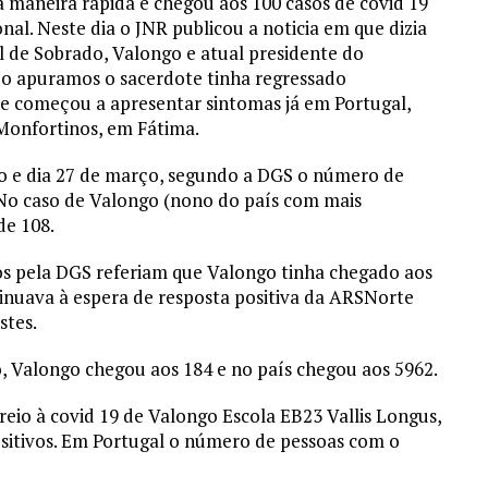
maneira rápida e chegou aos 100 casos de covid 19
nal. Neste dia o JNR publicou a noticia em que dizia
l de Sobrado, Valongo e atual presidente do
do apuramos o sacerdote tinha regressado
e começou a apresentar sintomas já em Portugal,
Monfortinos, em Fátima.
 e dia 27 de março, segundo a DGS o número de
. No caso de Valongo (nono do país com mais
de 108.
dos pela DGS referiam que Valongo tinha chegado aos
inuava à espera de resposta positiva da ARSNorte
stes.
 Valongo chegou aos 184 e no país chegou aos 5962.
reio à covid 19 de Valongo Escola EB23 Vallis Longus,
sitivos. Em Portugal o número de pessoas com o