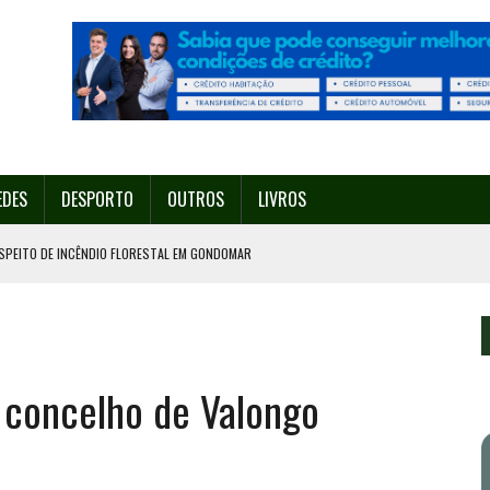
EDES
DESPORTO
OUTROS
LIVROS
SPEITO DE INCÊNDIO FLORESTAL EM GONDOMAR
O ORGANIZA O SEU 35º FESTIVAL ESTE SÁBADO, DIA 8.
U 38º FESTIVAL
EITA DE ATEAR FOGO COM ISQUEIRO
 concelho de Valongo
º ENCONTRO ASSOCIATIVO DE 14 A 17 DE AGOSTO