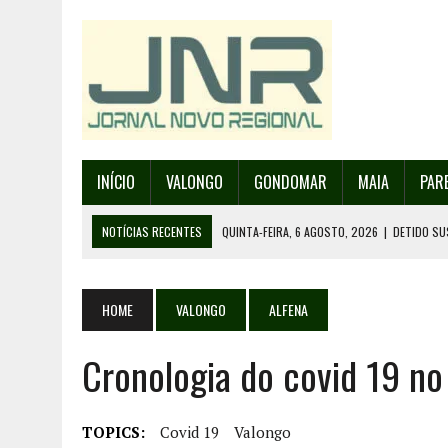
INÍCIO
VALONGO
GONDOMAR
MAIA
PAR
NOTÍCIAS RECENTES
QUINTA-FEIRA, 6 AGOSTO, 2026
|
DETIDO SU
QUINTA-FEIRA, 6 AGOSTO, 2026
|
RANCHO DE SANTO ANDRÉ DE SOBRAD
QUINTA-FEIRA, 6 AGOSTO, 2026
|
RANCHO DE RECAREI ORGANIZA O SE
HOME
VALONGO
ALFENA
QUINTA-FEIRA, 6 AGOSTO, 2026
|
INCÊNDIOS – FAFE: PJ DETÉM SUSP
Cronologia do covid 19 no
SEXTA-FEIRA, 7 AGOSTO, 2026
|
FESTAS DA CIDADE DE VALONGO E 13
TOPICS:
Covid 19
Valongo