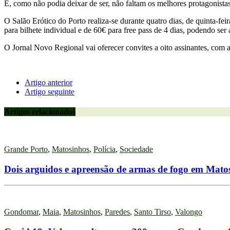
E, como não podia deixar de ser, não faltam os melhores protagonistas
O Salão Erótico do Porto realiza-se durante quatro dias, de quinta-fe
para bilhete individual e de 60€ para free pass de 4 dias, podendo ser
O Jornal Novo Regional vai oferecer convites a oito assinantes, com a
Artigo anterior
Artigo seguinte
Artigos relacionados
Grande Porto
,
Matosinhos
,
Polícia
,
Sociedade
Dois arguidos e apreensão de armas de fogo em Mato
Gondomar
,
Maia
,
Matosinhos
,
Paredes
,
Santo Tirso
,
Valongo