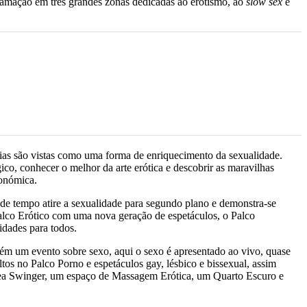
gramação em três grandes zonas dedicadas ao erotismo, ao
slow sex
e
sias são vistas como uma forma de enriquecimento da sexualidade.
ico, conhecer o melhor da arte erótica e descobrir as maravilhas
ronómica.
a de tempo atire a sexualidade para segundo plano e demonstra-se
Palco Erótico com uma nova geração de espetáculos, o Palco
idades para todos.
bém um evento sobre sexo, aqui o sexo é apresentado ao vivo, quase
tos no Palco Porno e espetáculos gay, lésbico e bissexual, assim
rea Swinger, um espaço de Massagem Erótica, um Quarto Escuro e