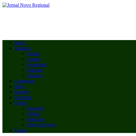
Início
Valongo
Alfena
Campo
Ermesinde
Sobrado
Valongo
Gondomar
Maia
Paredes
Desporto
Outros
Nacional
Vídeos
Negócios
Porto das Artes
Livros