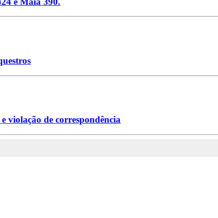
424 e Maia 390.
questros
 e violação de correspondência