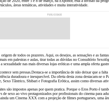
ição de 2020, entre 5 e 8 de março, na Exponor, está a divisão da pro
culos, áreas temáticas, atividades e muita interatividade.
PUBLICIDADE
rigem de todos os prazeres. Aqui, os desejos, as sensações e as fanta
mais em palestras e aulas, tirar todas as dúvidas no Consultório Sexológ
 a sexualidade nas mais diversas lojas eróticas e uma ampla oferta gast
acontece sem pressas.Destaca-se a importância de não deixar que a falt
riência duradoura e inesquecível. Da oferta desta zona destacam-se o 
Sexo Tântrico, Shibari e Fotografia Erótica, assim como diversas ativ
mites são impostos apenas por quem pratica. Porque o Eros Porto é tam
s de sexo ao vivo protagonizados por profissionais do cinema para adul
há ainda um Cinema XXX com a projeção de filmes portugueses, uma á