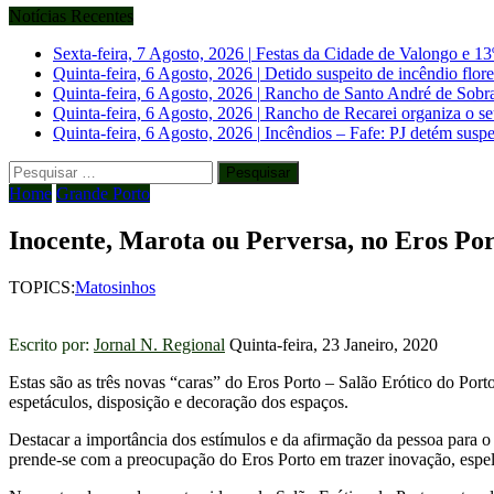
Notícias Recentes
Sexta-feira, 7 Agosto, 2026
|
Festas da Cidade de Valongo e 13
Quinta-feira, 6 Agosto, 2026
|
Detido suspeito de incêndio flo
Quinta-feira, 6 Agosto, 2026
|
Rancho de Santo André de Sobrado
Quinta-feira, 6 Agosto, 2026
|
Rancho de Recarei organiza o se
Quinta-feira, 6 Agosto, 2026
|
Incêndios – Fafe: PJ detém suspe
Pesquisar
por:
Home
Grande Porto
Inocente, Marota ou Perversa, no Eros Por
TOPICS:
Matosinhos
Escrito por:
Jornal N. Regional
Quinta-feira, 23 Janeiro, 2020
Estas são as três novas “caras” do Eros Porto – Salão Erótico do Po
espetáculos, disposição e decoração dos espaços.
Destacar a importância dos estímulos e da afirmação da pessoa para o
prende-se com a preocupação do Eros Porto em trazer inovação, espelh