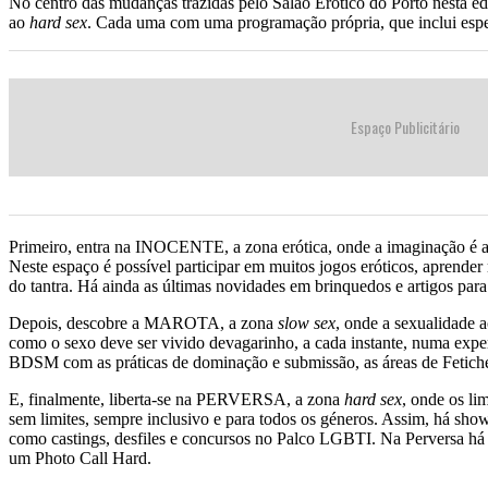
No centro das mudanças trazidas pelo Salão Erótico do Porto nesta ed
ao
hard sex
. Cada uma com uma programação própria, que inclui espetá
Espaço Publicitário
Primeiro, entra na INOCENTE, a zona erótica, onde a imaginação é a o
Neste espaço é possível participar em muitos jogos eróticos, aprender 
do tantra. Há ainda as últimas novidades em brinquedos e artigos para
Depois, descobre a MAROTA, a zona
slow sex
, onde a sexualidade 
como o sexo deve ser vivido devagarinho, a cada instante, numa expe
BDSM com as práticas de dominação e submissão, as áreas de Fetiche, 
E, finalmente, liberta-se na PERVERSA, a zona
hard sex
, onde os li
sem limites, sempre inclusivo e para todos os géneros. Assim, há show
como castings, desfiles e concursos no Palco LGBTI. Na Perversa 
um Photo Call Hard.