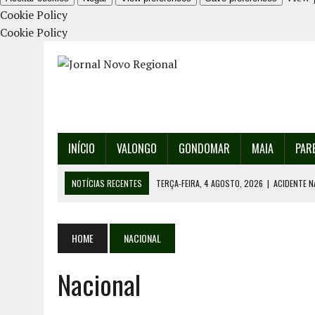
Cookie Policy
Cookie Policy
INÍCIO
VALONGO
GONDOMAR
MAIA
PAR
NOTÍCIAS RECENTES
TERÇA-FEIRA, 4 AGOSTO, 2026
|
ACIDENTE N
SEGUNDA-FEIRA, 3 AGOSTO, 2026
|
PROVA MAIS IMPORTANTE DA AF 
SEGUNDA-FEIRA, 3 AGOSTO, 2026
|
ERMESINDE RECEBE PAREDES PAR
HOME
NACIONAL
SEGUNDA-FEIRA, 3 AGOSTO, 2026
|
CAMPANHA PARA RECOLHA DE RES
Nacional
TERÇA-FEIRA, 4 AGOSTO, 2026
|
INAUGURAÇÃO DA PRAÇA DA DEMOCR