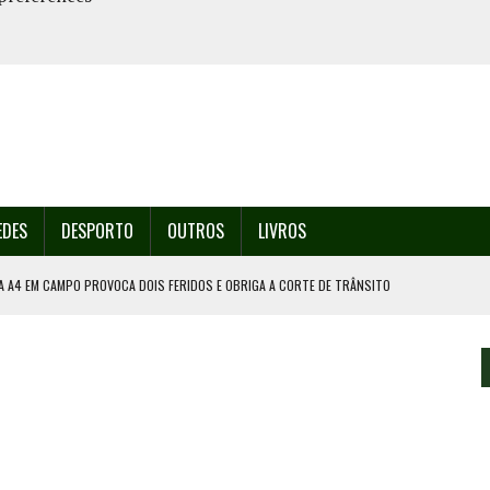
EDES
DESPORTO
OUTROS
LIVROS
A A4 EM CAMPO PROVOCA DOIS FERIDOS E OBRIGA A CORTE DE TRÂNSITO
PORTO GANHA O NOME DE DECATHLON LIGA PRO
A A TAÇA DE PORTUGAL
ÍDUOS EM VALONGO
ACIA ESTA QUINTA-FEIRA EM VALONGO VAI CONTAR COM 200 DRONES