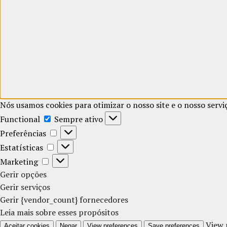
Nós usamos cookies para otimizar o nosso site e o nosso servi
Functional
Functional
Sempre ativo
Preferências
Preferências
Estatísticas
Estatísticas
Marketing
Marketing
Gerir opções
Gerir serviços
Gerir {vendor_count} fornecedores
Leia mais sobre esses propósitos
View 
Aceitar cookies
Negar
View preferences
Save preferences