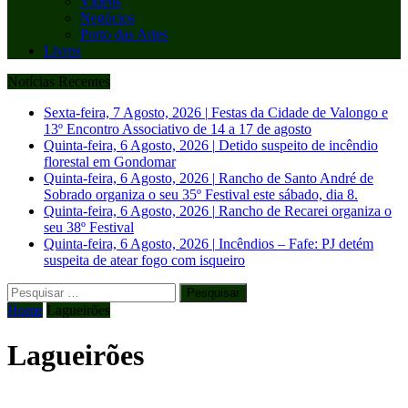
Vídeos
Negócios
Porto das Artes
Livros
Notícias Recentes
Sexta-feira, 7 Agosto, 2026
|
Festas da Cidade de Valongo e
13º Encontro Associativo de 14 a 17 de agosto
Quinta-feira, 6 Agosto, 2026
|
Detido suspeito de incêndio
florestal em Gondomar
Quinta-feira, 6 Agosto, 2026
|
Rancho de Santo André de
Sobrado organiza o seu 35º Festival este sábado, dia 8.
Quinta-feira, 6 Agosto, 2026
|
Rancho de Recarei organiza o
seu 38º Festival
Quinta-feira, 6 Agosto, 2026
|
Incêndios – Fafe: PJ detém
suspeita de atear fogo com isqueiro
Pesquisar
por:
Home
Lagueirões
Lagueirões