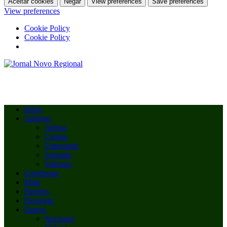
Aceitar cookies
Negar
View preferences
Save preferences
View preferences
Cookie Policy
Cookie Policy
Início
Valongo
Alfena
Campo
Ermesinde
Sobrado
Valongo
Gondomar
Maia
Paredes
Desporto
Outros
Nacional