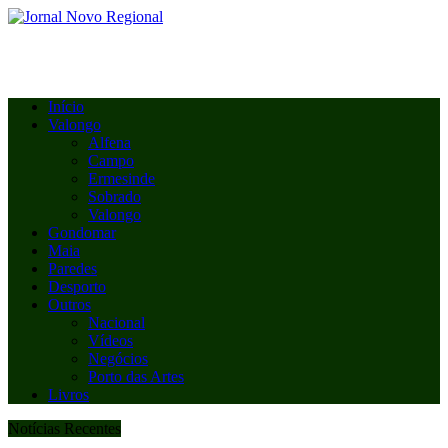
Início
Valongo
Alfena
Campo
Ermesinde
Sobrado
Valongo
Gondomar
Maia
Paredes
Desporto
Outros
Nacional
Vídeos
Negócios
Porto das Artes
Livros
Notícias Recentes