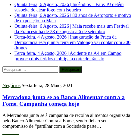
Quinta-feira, 6 Agosto, 2026
|
Incêndios – Fafe: PJ detém
suspeita de atear fogo com isqueiro
Quinta-feira, 6 Agosto, 2026
|
80 anos de Aeroporto é motivo
de exposição na Maia
Quinta-feira, 6 Agosto, 2026
|
Maia recebe mais um Festival
da Francesinha de 28 de agosto a 6 de setembro
Terça-feira, 4 Agosto, 2026
|
Inauguração da Praça da
Democracia esta quinta-feira em Valongo vai contar com 200
drones
Terça-feira, 4 Agosto, 2026
|
Acidente na A4 em Campo
provoca dois feridos e obriga a corte de trânsito
Pesquisar
por:
Negócios
Sexta-feira, 28 Maio, 2021
Mercadona junta-se ao Banco Alimentar contra a
Fome. Campanha começa hoje
A Mercadona junta-se à campanha de recolha alimentos organizada
pelo Banco Alimentar Contra a Fome, sendo fiel ao seu
compromisso de “partilhar com a Sociedade parte…