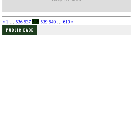
«
1
…
536
537
538
539
540
…
619
»
PUBLICIDADE