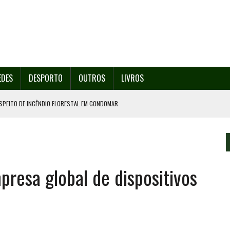
EDES
DESPORTO
OUTROS
LIVROS
SPEITO DE INCÊNDIO FLORESTAL EM GONDOMAR
O ORGANIZA O SEU 35º FESTIVAL ESTE SÁBADO, DIA 8.
U 38º FESTIVAL
EITA DE ATEAR FOGO COM ISQUEIRO
presa global de dispositivos
º ENCONTRO ASSOCIATIVO DE 14 A 17 DE AGOSTO