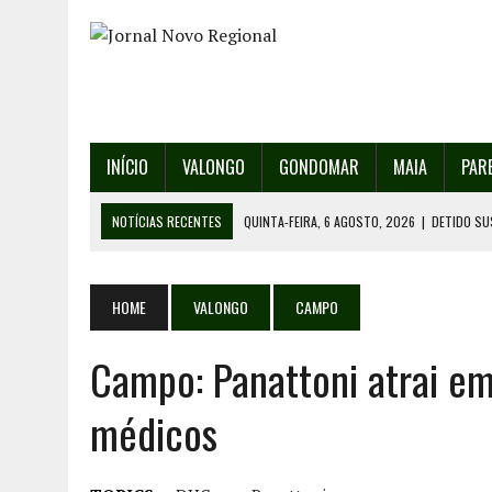
INÍCIO
VALONGO
GONDOMAR
MAIA
PAR
NOTÍCIAS RECENTES
QUINTA-FEIRA, 6 AGOSTO, 2026
|
DETIDO SU
QUINTA-FEIRA, 6 AGOSTO, 2026
|
RANCHO DE SANTO ANDRÉ DE SOBRAD
QUINTA-FEIRA, 6 AGOSTO, 2026
|
RANCHO DE RECAREI ORGANIZA O SE
HOME
VALONGO
CAMPO
QUINTA-FEIRA, 6 AGOSTO, 2026
|
INCÊNDIOS – FAFE: PJ DETÉM SUSP
Campo: Panattoni atrai em
SEXTA-FEIRA, 7 AGOSTO, 2026
|
FESTAS DA CIDADE DE VALONGO E 13
médicos