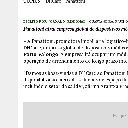
TOPICS:
DHCare
Panattoni
ESCRITO POR:
JORNAL N. REGIONAL
QUARTA-FEIRA, 3 JUNHO,
Panattoni atrai empresa global de dispositivos m
– A Panattoni, promotora imobiliária logístico-
DHCare, empresa global de dispositivos médicos
Porto Valongo
. A empresa irá ocupar um mód
operação de arrendamento de longo prazo inte
“Damos as boas-vindas à DHCare ao Panattoni P
disponibiliza ao mercado soluções de espaço fle
incluindo o setor da saúde”, afirma Arantxa Pra
P
Espaço Pu