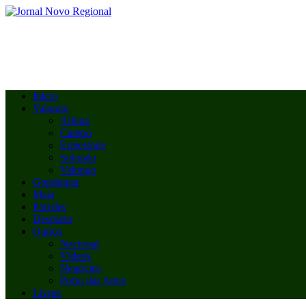
Início
Valongo
Alfena
Campo
Ermesinde
Sobrado
Valongo
Gondomar
Maia
Paredes
Desporto
Outros
Nacional
Vídeos
Negócios
Porto das Artes
Livros