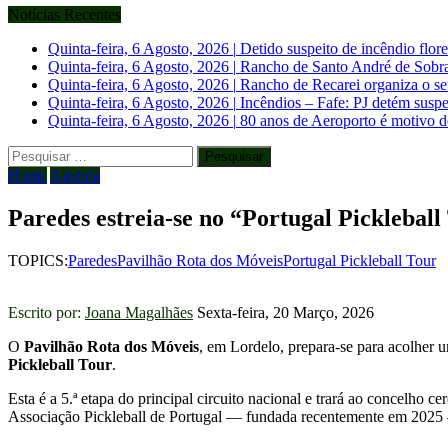
Notícias Recentes
Quinta-feira, 6 Agosto, 2026
|
Detido suspeito de incêndio flo
Quinta-feira, 6 Agosto, 2026
|
Rancho de Santo André de Sobrado
Quinta-feira, 6 Agosto, 2026
|
Rancho de Recarei organiza o se
Quinta-feira, 6 Agosto, 2026
|
Incêndios – Fafe: PJ detém suspe
Quinta-feira, 6 Agosto, 2026
|
80 anos de Aeroporto é motivo 
Pesquisar
por:
Home
Agenda
Paredes estreia-se no “Portugal Picklebal
TOPICS:
Paredes
Pavilhão Rota dos Móveis
Portugal Pickleball Tour
Escrito por:
Joana Magalhães
Sexta-feira, 20 Março, 2026
O
Pavilhão Rota dos Móveis
, em Lordelo, prepara-se para acolher
Pickleball Tour
.
Esta é a 5.ª etapa do principal circuito nacional e trará ao concelho ce
Associação Pickleball de Portugal — fundada recentemente em 2025 