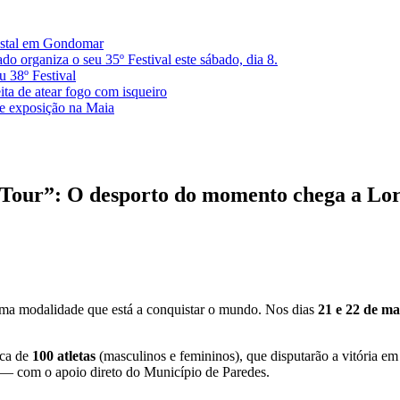
restal em Gondomar
 organiza o seu 35º Festival este sábado, dia 8.
u 38º Festival
ita de atear fogo com isqueiro
de exposição na Maia
l Tour”: O desporto do momento chega a Lo
 uma modalidade que está a conquistar o mundo. Nos dias
21 e 22 de m
rca de
100 atletas
(masculinos e femininos), que disputarão a vitória em
— com o apoio direto do Município de Paredes.