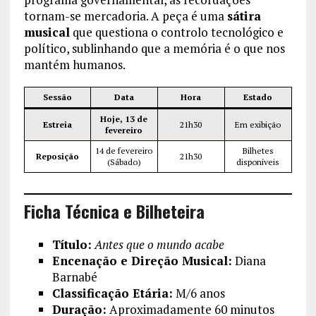
tornam-se mercadoria. A peça é uma
sátira
musical
que questiona o controlo tecnológico e
político, sublinhando que a memória é o que nos
mantém humanos.
Sessão
Data
Hora
Estado
Hoje, 13 de
Estreia
21h30
Em exibição
fevereiro
14 de fevereiro
Bilhetes
Reposição
21h30
(Sábado)
disponíveis
Ficha Técnica e Bilheteira
Título:
Antes que o mundo acabe
Encenação e Direção Musical:
Diana
Barnabé
Classificação Etária:
M/6 anos
Duração:
Aproximadamente 60 minutos