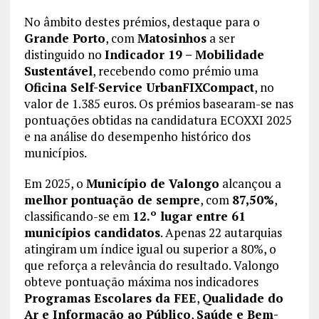
No âmbito destes prémios, destaque para o
Grande Porto
, com
Matosinhos
a ser
distinguido no
Indicador 19 – Mobilidade
Sustentável
, recebendo como prémio uma
Oficina Self-Service UrbanFIXCompact
, no
valor de 1.385 euros. Os prémios basearam-se nas
pontuações obtidas na candidatura ECOXXI 2025
e na análise do desempenho histórico dos
municípios.
Em 2025, o
Município de Valongo
alcançou a
melhor pontuação de sempre
, com
87,50%
,
classificando-se em
12.º lugar entre 61
municípios candidatos
. Apenas 22 autarquias
atingiram um índice igual ou superior a 80%, o
que reforça a relevância do resultado. Valongo
obteve pontuação máxima nos indicadores
Programas Escolares da FEE
,
Qualidade do
Ar e Informação ao Público
,
Saúde e Bem-