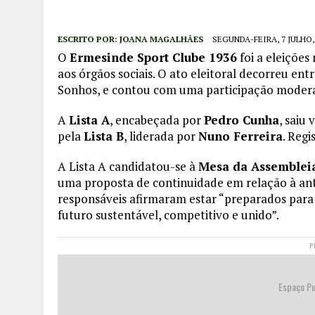
ESCRITO POR:
JOANA MAGALHÃES
SEGUNDA-FEIRA, 7 JULHO,
O
Ermesinde Sport Clube 1936
foi a eleições
aos órgãos sociais. O ato eleitoral decorreu ent
Sonhos, e contou com uma participação modera
A
Lista A
, encabeçada por
Pedro Cunha
, saiu
pela
Lista B
, liderada por
Nuno Ferreira
. Reg
A Lista A candidatou-se à
Mesa da Assembleia
uma proposta de continuidade em relação à ant
responsáveis afirmaram estar “preparados para 
futuro sustentável, competitivo e unido”.
P
Espaço Pu