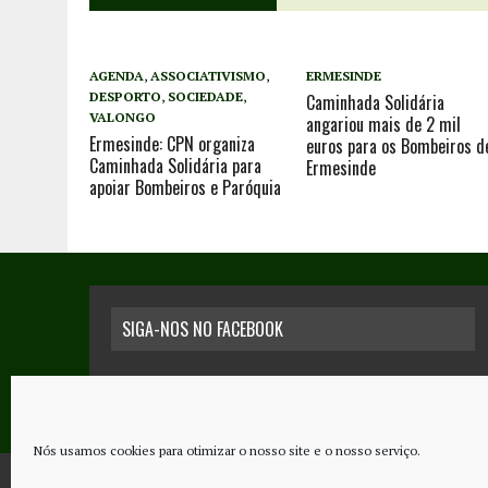
AGENDA
,
ASSOCIATIVISMO
,
ERMESINDE
DESPORTO
,
SOCIEDADE
,
Caminhada Solidária
VALONGO
angariou mais de 2 mil
Ermesinde: CPN organiza
euros para os Bombeiros d
Caminhada Solidária para
Ermesinde
apoiar Bombeiros e Paróquia
SIGA-NOS NO FACEBOOK
Nós usamos cookies para otimizar o nosso site e o nosso serviço.
COPYRIGHT © 2026 - JORNAL NOVO REGIONAL | POWERED BY
THINK NETW