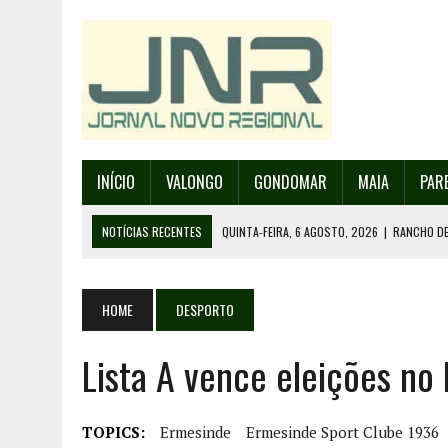
INÍCIO
VALONGO
GONDOMAR
MAIA
PAR
NOTÍCIAS RECENTES
QUINTA-FEIRA, 6 AGOSTO, 2026
|
RANCHO DE
QUINTA-FEIRA, 6 AGOSTO, 2026
|
RANCHO DE RECAREI ORGANIZA O SE
QUINTA-FEIRA, 6 AGOSTO, 2026
|
INCÊNDIOS – FAFE: PJ DETÉM SUSP
HOME
DESPORTO
QUINTA-FEIRA, 6 AGOSTO, 2026
|
80 ANOS DE AEROPORTO É MOTIVO 
Lista A vence eleições no
QUINTA-FEIRA, 6 AGOSTO, 2026
|
DETIDO SUSPEITO DE INCÊNDIO FL
TOPICS:
Ermesinde
Ermesinde Sport Clube 1936