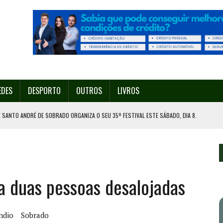
EDES
DESPORTO
OUTROS
LIVROS
 SANTO ANDRÉ DE SOBRADO ORGANIZA O SEU 35º FESTIVAL ESTE SÁBADO, DIA 8.
U 38º FESTIVAL
EITA DE ATEAR FOGO COM ISQUEIRO
DE EXPOSIÇÃO NA MAIA
a duas pessoas desalojadas
ORESTAL EM GONDOMAR
ndio
Sobrado