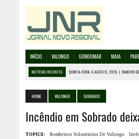
INÍCIO
VALONGO
GONDOMAR
MAIA
PAR
NOTÍCIAS RECENTES
QUINTA-FEIRA, 6 AGOSTO, 2026
|
RANCHO DE
QUINTA-FEIRA, 6 AGOSTO, 2026
|
RANCHO DE RECAREI ORGANIZA O SE
QUINTA-FEIRA, 6 AGOSTO, 2026
|
INCÊNDIOS – FAFE: PJ DETÉM SUSP
HOME
VALONGO
SOBRADO
QUINTA-FEIRA, 6 AGOSTO, 2026
|
80 ANOS DE AEROPORTO É MOTIVO 
Incêndio em Sobrado deix
QUINTA-FEIRA, 6 AGOSTO, 2026
|
DETIDO SUSPEITO DE INCÊNDIO FL
TOPICS:
Bombeiros Voluntários De Valongo
Incê