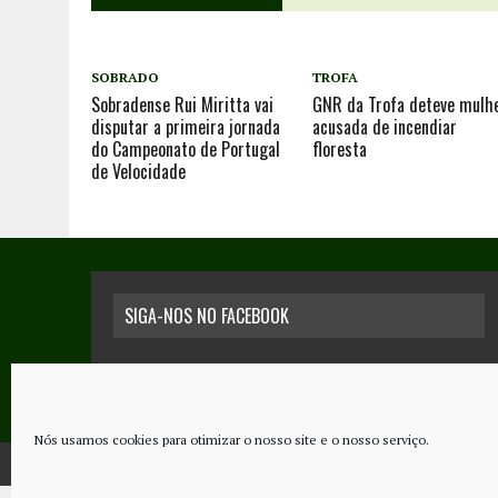
SOBRADO
TROFA
Sobradense Rui Miritta vai
GNR da Trofa deteve mulh
disputar a primeira jornada
acusada de incendiar
do Campeonato de Portugal
floresta
de Velocidade
SIGA-NOS NO FACEBOOK
Nós usamos cookies para otimizar o nosso site e o nosso serviço.
COPYRIGHT © 2026 - JORNAL NOVO REGIONAL | POWERED BY
THINK NETW