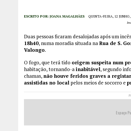
ESCRITO POR:
JOANA MAGALHÃES
QUINTA-FEIRA, 12 JUNHO,
Im
Duas pessoas ficaram desalojadas após um incên
18h40
, numa moradia situada na
Rua de S. Go
Valongo
.
O fogo, que terá tido
origem suspeita num pr
habitação, tornando-a
inabitável
, segundo inf
chamas,
não houve feridos graves a regista
assistidas no local
pelos meios de socorro e
p
P
Espaço Pu