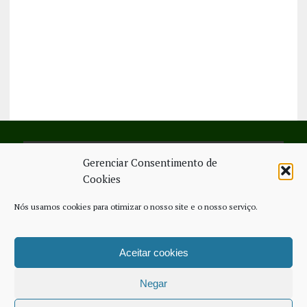
Gerenciar Consentimento de
SIGA-NOS NO FACEBOOK
Cookies
Nós usamos cookies para otimizar o nosso site e o nosso serviço.
Aceitar cookies
FICHA TÉCNICA
ESTATUTO EDITORIAL
CONTACTE-NOS
COOKIE POLICY (EU)
Negar
COPYRIGHT © 2026 - JORNAL NOVO REGIONAL | POWERED BY
THINK
NETWORK SERVICES