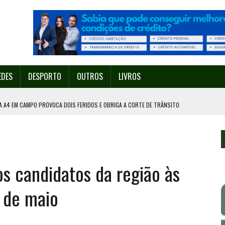
EDES
DESPORTO
OUTROS
LIVROS
A A4 EM CAMPO PROVOCA DOIS FERIDOS E OBRIGA A CORTE DE TRÂNSITO
PORTO GANHA O NOME DE DECATHLON LIGA PRO
A A TAÇA DE PORTUGAL
ÍDUOS EM VALONGO
 candidatos da região às
ACIA ESTA QUINTA-FEIRA EM VALONGO VAI CONTAR COM 200 DRONES
8 de maio