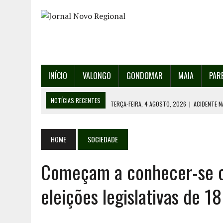
INÍCIO
VALONGO
GONDOMAR
MAIA
PAR
NOTÍCIAS RECENTES
TERÇA-FEIRA, 4 AGOSTO, 2026
|
ACIDENTE N
SEGUNDA-FEIRA, 3 AGOSTO, 2026
|
PROVA MAIS IMPORTANTE DA AF 
SEGUNDA-FEIRA, 3 AGOSTO, 2026
|
ERMESINDE RECEBE PAREDES PAR
HOME
SOCIEDADE
SEGUNDA-FEIRA, 3 AGOSTO, 2026
|
CAMPANHA PARA RECOLHA DE RES
Começam a conhecer-se os
TERÇA-FEIRA, 4 AGOSTO, 2026
|
INAUGURAÇÃO DA PRAÇA DA DEMOCR
eleições legislativas de 1