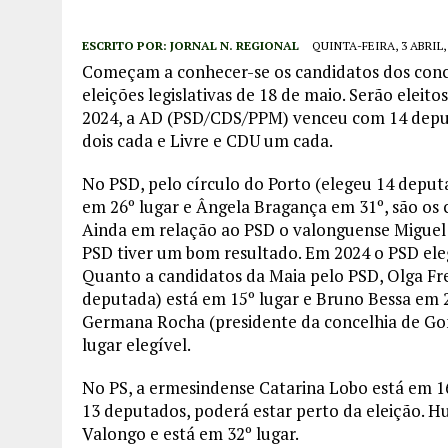
ESCRITO POR:
JORNAL N. REGIONAL
QUINTA-FEIRA, 3 ABRIL,
Começam a conhecer-se os candidatos dos concel
eleições legislativas de 18 de maio. Serão eleito
2024, a AD (PSD/CDS/PPM) venceu com 14 deputa
dois cada e Livre e CDU um cada.
No PSD, pelo círculo do Porto (elegeu 14 deput
em 26º lugar e Ângela Bragança em 31º, são os 
Ainda em relação ao PSD o valonguense Miguel S
PSD tiver um bom resultado. Em 2024 o PSD ele
Quanto a candidatos da Maia pelo PSD, Olga Frei
deputada) está em 15º lugar e Bruno Bessa em 2
Germana Rocha (presidente da concelhia de Gon
lugar elegível.
No PS, a ermesindense Catarina Lobo está em 1
13 deputados, poderá estar perto da eleição. H
Valongo e está em 32º lugar.