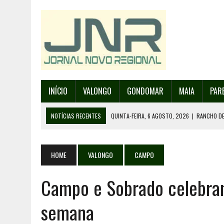
INÍCIO
VALONGO
GONDOMAR
MAIA
PAR
NOTÍCIAS RECENTES
QUINTA-FEIRA, 6 AGOSTO, 2026
|
RANCHO DE
QUINTA-FEIRA, 6 AGOSTO, 2026
|
RANCHO DE RECAREI ORGANIZA O SE
QUINTA-FEIRA, 6 AGOSTO, 2026
|
INCÊNDIOS – FAFE: PJ DETÉM SUSP
HOME
VALONGO
CAMPO
QUINTA-FEIRA, 6 AGOSTO, 2026
|
80 ANOS DE AEROPORTO É MOTIVO 
Campo e Sobrado celebram
QUINTA-FEIRA, 6 AGOSTO, 2026
|
DETIDO SUSPEITO DE INCÊNDIO FL
semana