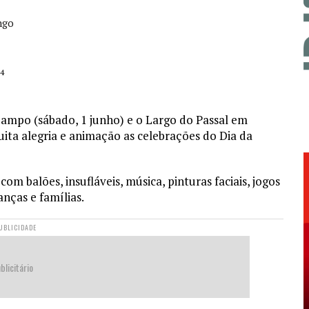
ngo
4
Campo (sábado, 1 junho) e o Largo do Passal em
ta alegria e animação as celebrações do Dia da
om balões, insufláveis, música, pinturas faciais, jogos
anças e famílias.
UBLICIDADE
blicitário