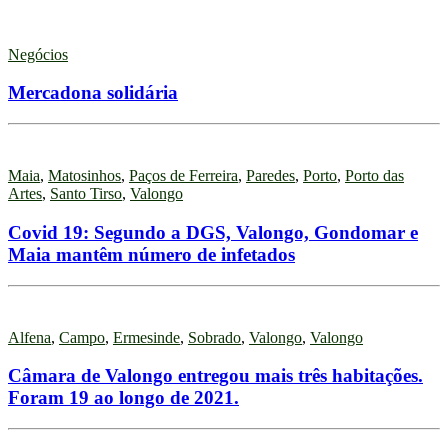
Negócios
Mercadona solidária
Maia
,
Matosinhos
,
Paços de Ferreira
,
Paredes
,
Porto
,
Porto das
Artes
,
Santo Tirso
,
Valongo
Covid 19: Segundo a DGS, Valongo, Gondomar e
Maia mantêm número de infetados
Alfena
,
Campo
,
Ermesinde
,
Sobrado
,
Valongo
,
Valongo
Câmara de Valongo entregou mais três habitações.
Foram 19 ao longo de 2021.