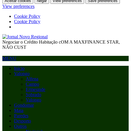
Aceitar cookies
Negar
View preferences
Save preferences
View preferences
Cookie Policy
Cookie Policy
Negociar o Crédito Habitação cOM A MAXFINANCE STAR,
NÃO CUST
MENU
Início
Valongo
Alfena
Campo
Ermesinde
Sobrado
Valongo
Gondomar
Maia
Paredes
Desporto
Outros