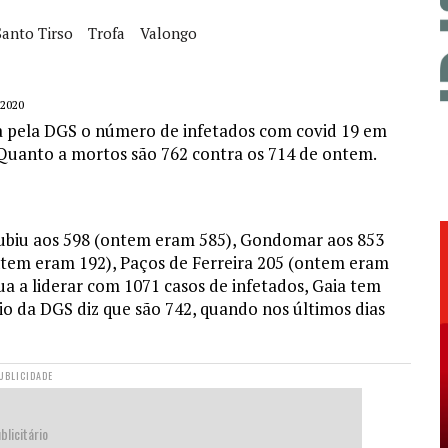
Santo Tirso
Trofa
Valongo
 2020
a pela DGS o número de infetados com covid 19 em
 Quanto a mortos são 762 contra os 714 de ontem.
subiu aos 598 (ontem eram 585), Gondomar aos 853
tem eram 192), Paços de Ferreira 205 (ontem eram
nua a liderar com 1071 casos de infetados, Gaia tem
io da DGS diz que são 742, quando nos últimos dias
UBLICIDADE
blicitário