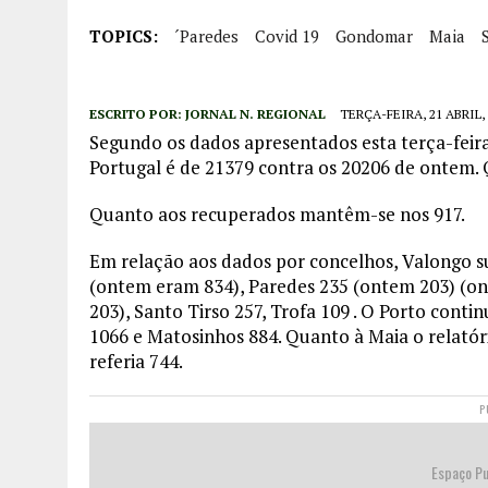
TOPICS:
´Paredes
Covid 19
Gondomar
Maia
ESCRITO POR:
JORNAL N. REGIONAL
TERÇA-FEIRA, 21 ABRIL,
Segundo os dados apresentados esta terça-feir
Portugal é de 21379 contra os 20206 de ontem.
Quanto aos recuperados mantêm-se nos 917.
Em relação aos dados por concelhos, Valongo 
(ontem eram 834), Paredes 235 (ontem 203) (on
203), Santo Tirso 257, Trofa 109 . O Porto conti
1066 e Matosinhos 884. Quanto à Maia o relatór
referia 744.
P
Espaço Pu