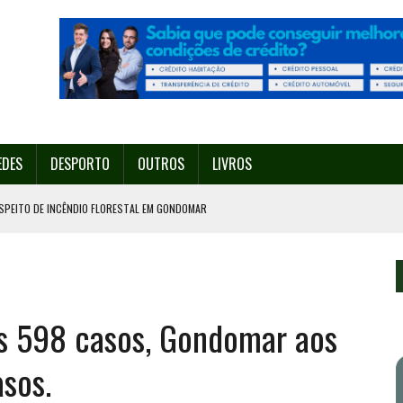
EDES
DESPORTO
OUTROS
LIVROS
SPEITO DE INCÊNDIO FLORESTAL EM GONDOMAR
O ORGANIZA O SEU 35º FESTIVAL ESTE SÁBADO, DIA 8.
U 38º FESTIVAL
EITA DE ATEAR FOGO COM ISQUEIRO
os 598 casos, Gondomar aos
º ENCONTRO ASSOCIATIVO DE 14 A 17 DE AGOSTO
sos.