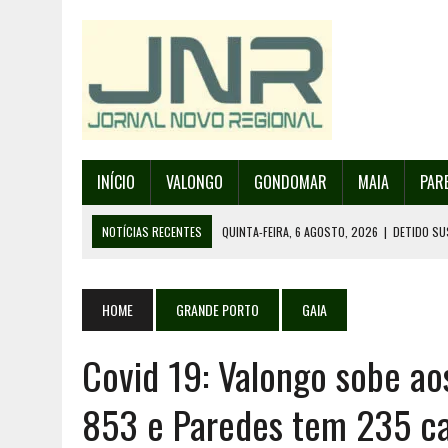
INÍCIO
VALONGO
GONDOMAR
MAIA
PAR
NOTÍCIAS RECENTES
QUINTA-FEIRA, 6 AGOSTO, 2026
|
DETIDO SU
QUINTA-FEIRA, 6 AGOSTO, 2026
|
RANCHO DE SANTO ANDRÉ DE SOBRAD
QUINTA-FEIRA, 6 AGOSTO, 2026
|
RANCHO DE RECAREI ORGANIZA O SE
HOME
GRANDE PORTO
GAIA
QUINTA-FEIRA, 6 AGOSTO, 2026
|
INCÊNDIOS – FAFE: PJ DETÉM SUSP
Covid 19: Valongo sobe a
SEXTA-FEIRA, 7 AGOSTO, 2026
|
FESTAS DA CIDADE DE VALONGO E 13
853 e Paredes tem 235 ca