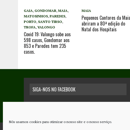
GAIA
,
GONDOMAR
,
MAIA
,
MAIA
MATOSINHOS
,
PAREDES
,
Pequenos Cantores da Mai
PORTO
,
SANTO TIRSO
,
abriram a 80ª edição do
TROFA
,
VALONGO
Natal dos Hospitais
Covid 19: Valongo sobe aos
598 casos, Gondomar aos
853 e Paredes tem 235
casos.
SIGA-NOS NO FACEBOOK
Nós usamos cookies para otimizar o nosso site e o nosso serviço.
COPYRIGHT © 2026 - JORNAL NOVO REGIONAL | POWERED BY
THINK NETW