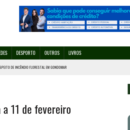
EDES
DESPORTO
OUTROS
LIVROS
SPEITO DE INCÊNDIO FLORESTAL EM GONDOMAR
O ORGANIZA O SEU 35º FESTIVAL ESTE SÁBADO, DIA 8.
U 38º FESTIVAL
EITA DE ATEAR FOGO COM ISQUEIRO
a a 11 de fevereiro
º ENCONTRO ASSOCIATIVO DE 14 A 17 DE AGOSTO