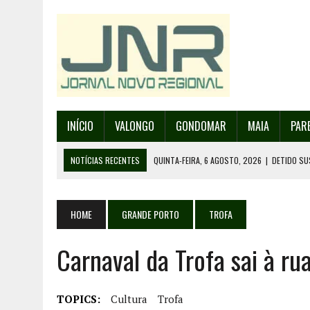
INÍCIO
VALONGO
GONDOMAR
MAIA
PAR
NOTÍCIAS RECENTES
QUINTA-FEIRA, 6 AGOSTO, 2026
|
DETIDO SU
QUINTA-FEIRA, 6 AGOSTO, 2026
|
RANCHO DE SANTO ANDRÉ DE SOBRAD
QUINTA-FEIRA, 6 AGOSTO, 2026
|
RANCHO DE RECAREI ORGANIZA O SE
HOME
GRANDE PORTO
TROFA
QUINTA-FEIRA, 6 AGOSTO, 2026
|
INCÊNDIOS – FAFE: PJ DETÉM SUSP
Carnaval da Trofa sai à ru
SEXTA-FEIRA, 7 AGOSTO, 2026
|
FESTAS DA CIDADE DE VALONGO E 13
TOPICS:
Cultura
Trofa