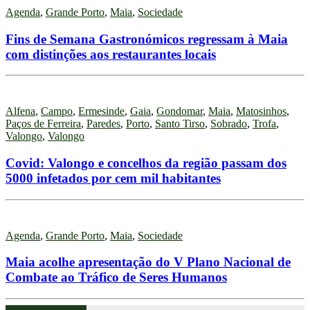
Agenda
,
Grande Porto
,
Maia
,
Sociedade
Fins de Semana Gastronómicos regressam à Maia
com distinções aos restaurantes locais
Alfena
,
Campo
,
Ermesinde
,
Gaia
,
Gondomar
,
Maia
,
Matosinhos
,
Paços de Ferreira
,
Paredes
,
Porto
,
Santo Tirso
,
Sobrado
,
Trofa
,
Valongo
,
Valongo
Covid: Valongo e concelhos da região passam dos
5000 infetados por cem mil habitantes
Agenda
,
Grande Porto
,
Maia
,
Sociedade
Maia acolhe apresentação do V Plano Nacional de
Combate ao Tráfico de Seres Humanos