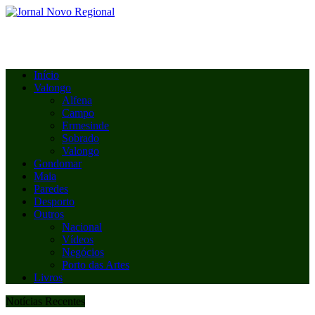
Início
Valongo
Alfena
Campo
Ermesinde
Sobrado
Valongo
Gondomar
Maia
Paredes
Desporto
Outros
Nacional
Vídeos
Negócios
Porto das Artes
Livros
Notícias Recentes