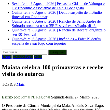
Sexta-feira, 7 Agosto, 2026
|
Festas da Cidade de Valongo e
13º Encontro Associativo de 14 a 17 de agosto
Quinta-feira, 6 Agosto, 2026
|
Detido suspeito de incêndio
florestal em Gondomar
Quinta-feira, 6 Agosto, 2026
|
Rancho de Santo André de
Sobrado organiza o seu 35º Festival este sábado, dia 8.
Quinta-feira, 6 Agosto, 2026
|
Rancho de Recarei organiza o
seu 38º Festival
Quinta-feira, 6 Agosto, 2026
|
Incêndios – Fafe: PJ detém
suspeita de atear fogo com isqueiro
Pesquisar
por:
Home
Grande Porto
Maia
Maiata celebra 100 primaveras e recebe
visita do autarca
TOPICS:
Maia
Escrito por:
Jornal N. Regional
Segunda-feira, 27 Março, 2023
O Presidente da Câmara Municipal da Maia, António Silva Tiago,
visitou esta sexta-feira Albina Martins, dia em que festejava 100