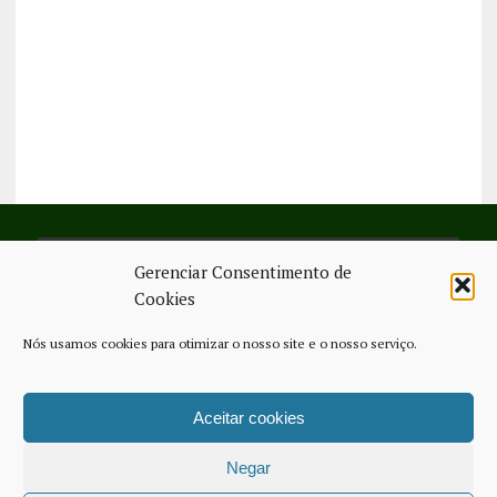
Gerenciar Consentimento de
SIGA-NOS NO FACEBOOK
Cookies
Nós usamos cookies para otimizar o nosso site e o nosso serviço.
Aceitar cookies
FICHA TÉCNICA
ESTATUTO EDITORIAL
CONTACTE-NOS
COOKIE POLICY (EU)
Negar
COPYRIGHT © 2026 - JORNAL NOVO REGIONAL | POWERED BY
THINK