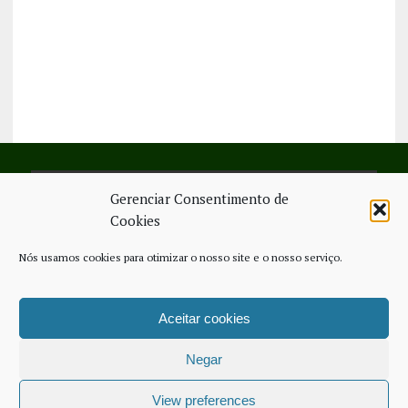
Gerenciar Consentimento de
SIGA-NOS NO FACEBOOK
Cookies
Nós usamos cookies para otimizar o nosso site e o nosso serviço.
Aceitar cookies
FICHA TÉCNICA
ESTATUTO EDITORIAL
CONTACTE-NOS
COOKIE POLICY (EU)
Negar
COPYRIGHT © 2026 - JORNAL NOVO REGIONAL | POWERED BY
THINK
NETWORK SERVICES
View preferences