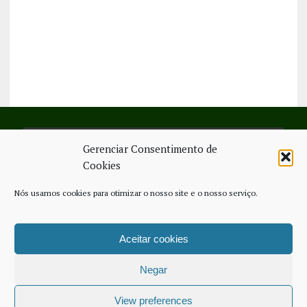
Gerenciar Consentimento de
SIGA-NOS NO FACEBOOK
Cookies
Nós usamos cookies para otimizar o nosso site e o nosso serviço.
Aceitar cookies
FICHA TÉCNICA
ESTATUTO EDITORIAL
CONTACTE-NOS
COOKIE POLICY (EU)
Negar
COPYRIGHT © 2026 - JORNAL NOVO REGIONAL | POWERED BY
THINK
NETWORK SERVICES
View preferences