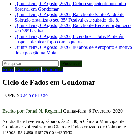
Quinta-feira, 6 Agosto, 2026
|
Detido suspeito de incêndio
florestal em Gondomar
Quinta-feira, 6 Agosto, 2026
|
Rancho de Santo André de
Sobrado organiza o seu 35º Festival este sábado, dia 8.
Quinta-feira, 6 Agosto, 2026
|
Rancho de Recarei organiza o
seu 38º Festival
Quinta-feira, 6 Agosto, 2026
|
Incêndios – Fafe: PJ detém
suspeita de atear fogo com isqueiro
Quinta-feira, 6 Agosto, 2026
|
80 anos de Aeroporto é motivo
de exposição na Maia
Pesquisar
por:
Home
Grande Porto
Gondomar
Ciclo de Fados em Gondomar
TOPICS:
Ciclo de Fado
Escrito por:
Jornal N. Regional
Quinta-feira, 6 Fevereiro, 2020
No dia 8 de fevereiro, sábado, às 21:30, a Câmara Municipal de
Gondomar vai realizar um Ciclo de Fados cruzado de Coimbra e
Lisboa, na Casa Branca do Gramido.