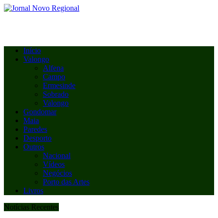
Início
Valongo
Alfena
Campo
Ermesinde
Sobrado
Valongo
Gondomar
Maia
Paredes
Desporto
Outros
Nacional
Vídeos
Negócios
Porto das Artes
Livros
Notícias Recentes