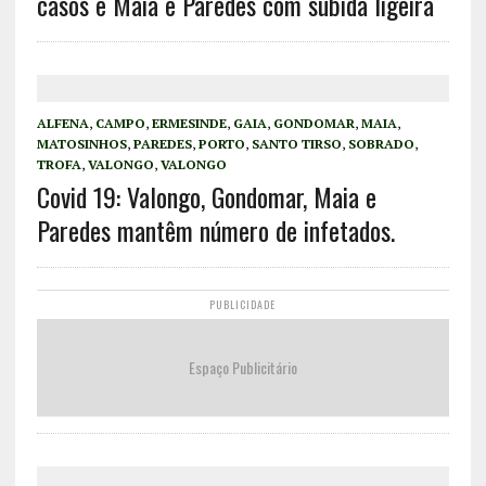
casos e Maia e Paredes com subida ligeira
ALFENA
,
CAMPO
,
ERMESINDE
,
GAIA
,
GONDOMAR
,
MAIA
,
MATOSINHOS
,
PAREDES
,
PORTO
,
SANTO TIRSO
,
SOBRADO
,
TROFA
,
VALONGO
,
VALONGO
Covid 19: Valongo, Gondomar, Maia e
Paredes mantêm número de infetados.
PUBLICIDADE
Espaço Publicitário