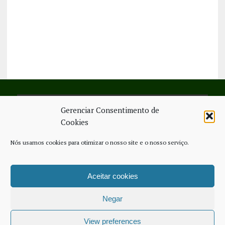
Gerenciar Consentimento de
SIGA-NOS NO FACEBOOK
Cookies
Nós usamos cookies para otimizar o nosso site e o nosso serviço.
Aceitar cookies
FICHA TÉCNICA
ESTATUTO EDITORIAL
CONTACTE-NOS
COOKIE POLICY (EU)
Negar
COPYRIGHT © 2026 - JORNAL NOVO REGIONAL | POWERED BY
THINK
NETWORK SERVICES
View preferences