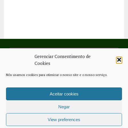
Gerenciar Consentimento de
SIGA-NOS NO FACEBOOK
Cookies
Nós usamos cookies para otimizar o nosso site e o nosso serviço.
Aceitar cookies
FICHA TÉCNICA
ESTATUTO EDITORIAL
CONTACTE-NOS
COOKIE POLICY (EU)
Negar
COPYRIGHT © 2026 - JORNAL NOVO REGIONAL | POWERED BY
THINK
NETWORK SERVICES
View preferences