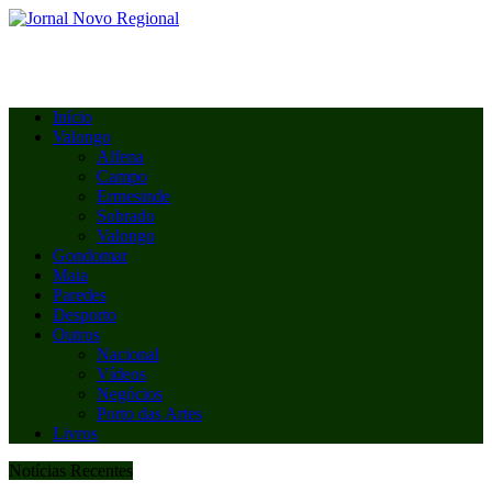
Início
Valongo
Alfena
Campo
Ermesinde
Sobrado
Valongo
Gondomar
Maia
Paredes
Desporto
Outros
Nacional
Vídeos
Negócios
Porto das Artes
Livros
Notícias Recentes