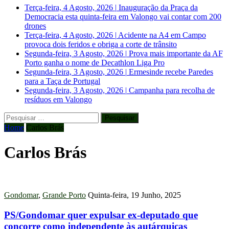
Terça-feira, 4 Agosto, 2026
|
Inauguração da Praça da
Democracia esta quinta-feira em Valongo vai contar com 200
drones
Terça-feira, 4 Agosto, 2026
|
Acidente na A4 em Campo
provoca dois feridos e obriga a corte de trânsito
Segunda-feira, 3 Agosto, 2026
|
Prova mais importante da AF
Porto ganha o nome de Decathlon Liga Pro
Segunda-feira, 3 Agosto, 2026
|
Ermesinde recebe Paredes
para a Taça de Portugal
Segunda-feira, 3 Agosto, 2026
|
Campanha para recolha de
resíduos em Valongo
Pesquisar
por:
Home
Carlos Brás
Carlos Brás
Gondomar
,
Grande Porto
Quinta-feira, 19 Junho, 2025
PS/Gondomar quer expulsar ex-deputado que
concorre como independente às autárquicas