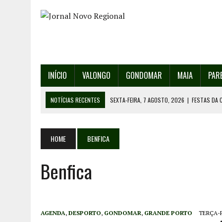
INÍCIO
VALONGO
GONDOMAR
MAIA
PAR
NOTÍCIAS RECENTES
SEXTA-FEIRA, 7 AGOSTO, 2026
|
FESTAS DA 
QUINTA-FEIRA, 6 AGOSTO, 2026
|
DETIDO SUSPEITO DE INCÊNDIO FL
QUINTA-FEIRA, 6 AGOSTO, 2026
|
RANCHO DE SANTO ANDRÉ DE SOBRAD
HOME
BENFICA
QUINTA-FEIRA, 6 AGOSTO, 2026
|
RANCHO DE RECAREI ORGANIZA O SE
Benfica
QUINTA-FEIRA, 6 AGOSTO, 2026
|
INCÊNDIOS – FAFE: PJ DETÉM SUSP
AGENDA
,
DESPORTO
,
GONDOMAR
,
GRANDE PORTO
TERÇA-F