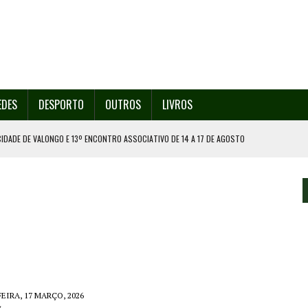
EDES
DESPORTO
OUTROS
LIVROS
CIDADE DE VALONGO E 13º ENCONTRO ASSOCIATIVO DE 14 A 17 DE AGOSTO
ORESTAL EM GONDOMAR
O ORGANIZA O SEU 35º FESTIVAL ESTE SÁBADO, DIA 8.
U 38º FESTIVAL
EITA DE ATEAR FOGO COM ISQUEIRO
EIRA, 17 MARÇO, 2026