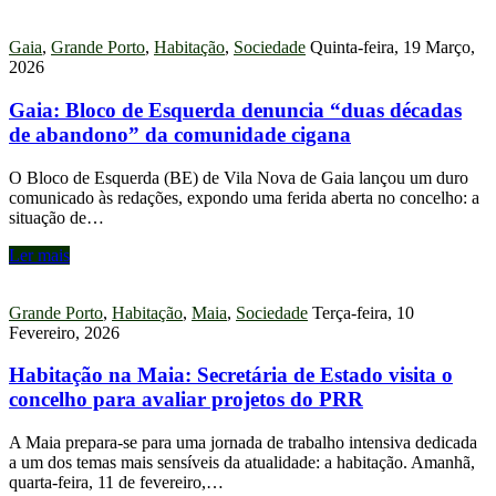
Gaia
,
Grande Porto
,
Habitação
,
Sociedade
Quinta-feira, 19 Março,
2026
Gaia: Bloco de Esquerda denuncia “duas décadas
de abandono” da comunidade cigana
O Bloco de Esquerda (BE) de Vila Nova de Gaia lançou um duro
comunicado às redações, expondo uma ferida aberta no concelho: a
situação de…
Ler mais
Grande Porto
,
Habitação
,
Maia
,
Sociedade
Terça-feira, 10
Fevereiro, 2026
Habitação na Maia: Secretária de Estado visita o
concelho para avaliar projetos do PRR
A Maia prepara-se para uma jornada de trabalho intensiva dedicada
a um dos temas mais sensíveis da atualidade: a habitação. Amanhã,
quarta-feira, 11 de fevereiro,…