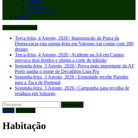
Vídeos
Negócios
Porto das Artes
Livros
Notícias Recentes
Terça-feira, 4 Agosto, 2026
|
Inauguração da Praça da
Democracia esta quinta-feira em Valongo vai contar com 200
drones
Terça-feira, 4 Agosto, 2026
|
Acidente na A4 em Campo
provoca dois feridos e obriga a corte de trânsito
Segunda-feira, 3 Agosto, 2026
|
Prova mais importante da AF
Porto ganha o nome de Decathlon Liga Pro
Segunda-feira, 3 Agosto, 2026
|
Ermesinde recebe Paredes
para a Taça de Portugal
Segunda-feira, 3 Agosto, 2026
|
Campanha para recolha de
resíduos em Valongo
Pesquisar
por:
Home
Habitação
Habitação