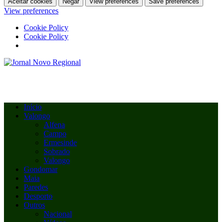
Aceitar cookies
Negar
View preferences
Save preferences
View preferences
Cookie Policy
Cookie Policy
Início
Valongo
Alfena
Campo
Ermesinde
Sobrado
Valongo
Gondomar
Maia
Paredes
Desporto
Outros
Nacional