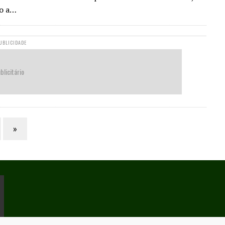
do a…
UBLICIDADE
blicitário
»