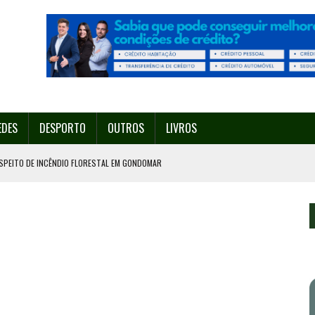
EDES
DESPORTO
OUTROS
LIVROS
SPEITO DE INCÊNDIO FLORESTAL EM GONDOMAR
O ORGANIZA O SEU 35º FESTIVAL ESTE SÁBADO, DIA 8.
U 38º FESTIVAL
EITA DE ATEAR FOGO COM ISQUEIRO
º ENCONTRO ASSOCIATIVO DE 14 A 17 DE AGOSTO