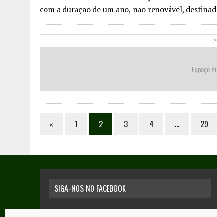
com a duração de um ano, não renovável, destina
P
Espaço Pu
«
1
2
3
4
…
29
SIGA-NOS NO FACEBOOK