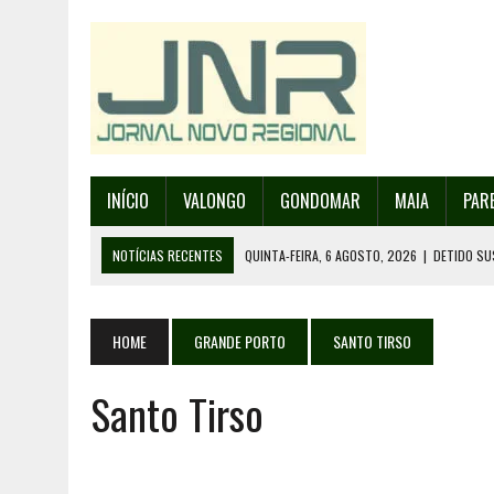
INÍCIO
VALONGO
GONDOMAR
MAIA
PAR
NOTÍCIAS RECENTES
QUINTA-FEIRA, 6 AGOSTO, 2026
|
DETIDO SU
QUINTA-FEIRA, 6 AGOSTO, 2026
|
RANCHO DE SANTO ANDRÉ DE SOBRAD
QUINTA-FEIRA, 6 AGOSTO, 2026
|
RANCHO DE RECAREI ORGANIZA O SE
HOME
GRANDE PORTO
SANTO TIRSO
QUINTA-FEIRA, 6 AGOSTO, 2026
|
INCÊNDIOS – FAFE: PJ DETÉM SUSP
Santo Tirso
SEXTA-FEIRA, 7 AGOSTO, 2026
|
FESTAS DA CIDADE DE VALONGO E 13