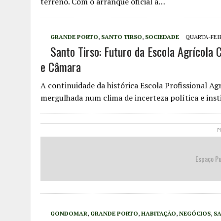
terreno. Com o arranque oficial a…
GRANDE PORTO
,
SANTO TIRSO
,
SOCIEDADE
QUARTA-FEIR
Santo Tirso: Futuro da Escola Agrícola
e Câmara
A continuidade da histórica Escola Profissional Ag
mergulhada num clima de incerteza política e inst
P
Espaço Pu
GONDOMAR
,
GRANDE PORTO
,
HABITAÇÃO
,
NEGÓCIOS
,
S