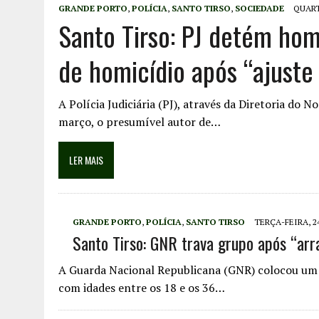
GRANDE PORTO
,
POLÍCIA
,
SANTO TIRSO
,
SOCIEDADE
QUART
Santo Tirso: PJ detém ho
de homicídio após “ajuste
A Polícia Judiciária (PJ), através da Diretoria do N
março, o presumível autor de…
LER MAIS
GRANDE PORTO
,
POLÍCIA
,
SANTO TIRSO
TERÇA-FEIRA, 2
Santo Tirso: GNR trava grupo após “arr
A Guarda Nacional Republicana (GNR) colocou um 
com idades entre os 18 e os 36…