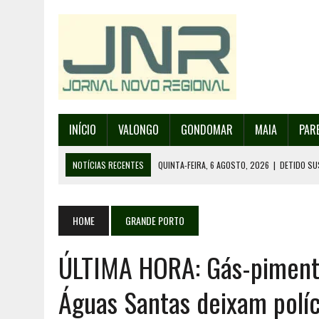
INÍCIO
VALONGO
GONDOMAR
MAIA
PAR
NOTÍCIAS RECENTES
QUINTA-FEIRA, 6 AGOSTO, 2026
|
DETIDO SU
QUINTA-FEIRA, 6 AGOSTO, 2026
|
RANCHO DE SANTO ANDRÉ DE SOBRAD
QUINTA-FEIRA, 6 AGOSTO, 2026
|
RANCHO DE RECAREI ORGANIZA O SE
HOME
GRANDE PORTO
QUINTA-FEIRA, 6 AGOSTO, 2026
|
INCÊNDIOS – FAFE: PJ DETÉM SUSP
ÚLTIMA HORA: Gás-piment
SEXTA-FEIRA, 7 AGOSTO, 2026
|
FESTAS DA CIDADE DE VALONGO E 13
Águas Santas deixam políc