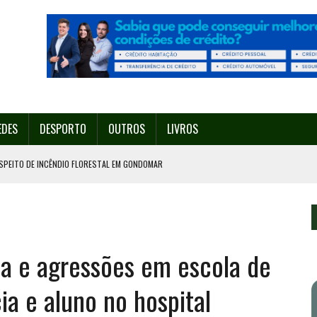
EDES
DESPORTO
OUTROS
LIVROS
SPEITO DE INCÊNDIO FLORESTAL EM GONDOMAR
O ORGANIZA O SEU 35º FESTIVAL ESTE SÁBADO, DIA 8.
U 38º FESTIVAL
EITA DE ATEAR FOGO COM ISQUEIRO
a e agressões em escola de
º ENCONTRO ASSOCIATIVO DE 14 A 17 DE AGOSTO
ia e aluno no hospital