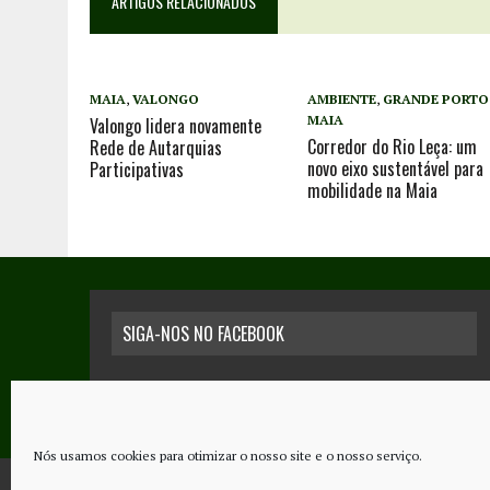
ARTIGOS RELACIONADOS
MAIA
,
VALONGO
AMBIENTE
,
GRANDE PORTO
MAIA
Valongo lidera novamente
Corredor do Rio Leça: um
Rede de Autarquias
novo eixo sustentável para
Participativas
mobilidade na Maia
SIGA-NOS NO FACEBOOK
Nós usamos cookies para otimizar o nosso site e o nosso serviço.
COPYRIGHT © 2026 - JORNAL NOVO REGIONAL | POWERED BY
THINK NETW