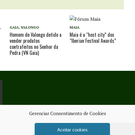
,
GAIA
,
VALONGO
MAIA
Homem de Valongo detido a
Maia é a “host city” dos
vender produtos
“Iberian Festival Awards”
contrafeitos no Senhor da
Pedra (VN Gaia)
Gerenciar Consentimento de Cookies
Aceitar cookies
ORK SERVICES
FICHA TÉ