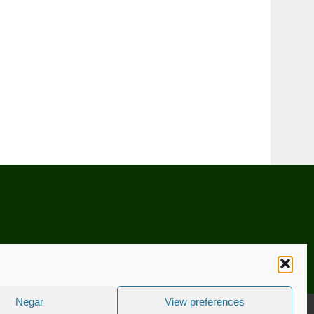
Negar
View preferences
CNICA
ESTATUTO EDITORIAL
CONTACTE-NOS
COOKIE POLICY (EU)