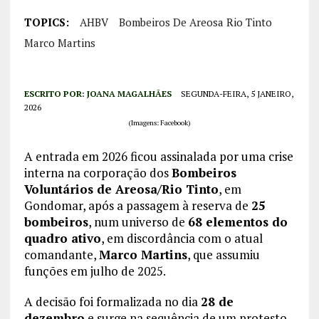
TOPICS:
AHBV
Bombeiros De Areosa Rio Tinto
Marco Martins
ESCRITO POR:
JOANA MAGALHÃES
SEGUNDA-FEIRA, 5 JANEIRO,
2026
(Imagens: Facebook)
A entrada em 2026 ficou assinalada por uma crise
interna na corporação dos
Bombeiros
Voluntários de Areosa/Rio Tinto
, em
Gondomar, após a passagem à reserva de
25
bombeiros
, num universo de
68 elementos do
quadro ativo
, em discordância com o atual
comandante,
Marco Martins
, que assumiu
funções em julho de 2025.
A decisão foi formalizada no dia
28 de
dezembro
e surge na sequência de um protesto