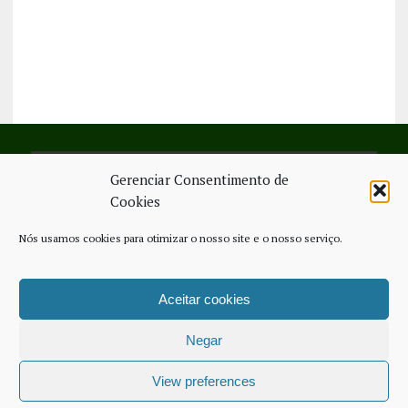
Gerenciar Consentimento de
SIGA-NOS NO FACEBOOK
Cookies
Nós usamos cookies para otimizar o nosso site e o nosso serviço.
Aceitar cookies
FICHA TÉCNICA
ESTATUTO EDITORIAL
CONTACTE-NOS
COOKIE POLICY (EU)
Negar
COPYRIGHT © 2026 - JORNAL NOVO REGIONAL | POWERED BY
THINK
NETWORK SERVICES
View preferences