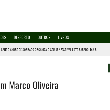
EDES
DESPORTO
OUTROS
LIVROS
 SANTO ANDRÉ DE SOBRADO ORGANIZA O SEU 35º FESTIVAL ESTE SÁBADO, DIA 8.
U 38º FESTIVAL
EITA DE ATEAR FOGO COM ISQUEIRO
DE EXPOSIÇÃO NA MAIA
om Marco Oliveira
ORESTAL EM GONDOMAR