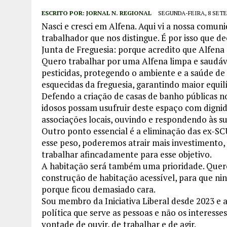
ESCRITO POR:
JORNAL N. REGIONAL
SEGUNDA-FEIRA, 8 SETE
Nasci e cresci em Alfena. Aqui vi a nossa comu
trabalhador que nos distingue. É por isso que d
Junta de Freguesia: porque acredito que Alfena 
Quero trabalhar por uma Alfena limpa e saudáve
pesticidas, protegendo o ambiente e a saúde d
esquecidas da freguesia, garantindo maior equil
Defendo a criação de casas de banho públicas no
idosos possam usufruir deste espaço com dignid
associações locais, ouvindo e respondendo às su
Outro ponto essencial é a eliminação das ex-S
esse peso, poderemos atrair mais investimento,
trabalhar afincadamente para esse objetivo.
A habitação será também uma prioridade. Quero 
construção de habitação acessível, para que n
porque ficou demasiado cara.
Sou membro da Iniciativa Liberal desde 2023 e 
política que serve as pessoas e não os interesse
vontade de ouvir, de trabalhar e de agir.