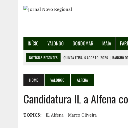
INÍCIO
VALONGO
GONDOMAR
MAIA
PAR
NOTÍCIAS RECENTES
QUINTA-FEIRA, 6 AGOSTO, 2026
|
RANCHO DE
QUINTA-FEIRA, 6 AGOSTO, 2026
|
RANCHO DE RECAREI ORGANIZA O SE
QUINTA-FEIRA, 6 AGOSTO, 2026
|
INCÊNDIOS – FAFE: PJ DETÉM SUSP
HOME
VALONGO
ALFENA
QUINTA-FEIRA, 6 AGOSTO, 2026
|
80 ANOS DE AEROPORTO É MOTIVO 
Candidatura IL a Alfena c
QUINTA-FEIRA, 6 AGOSTO, 2026
|
DETIDO SUSPEITO DE INCÊNDIO FL
TOPICS:
IL Alfena
Marco Oliveira