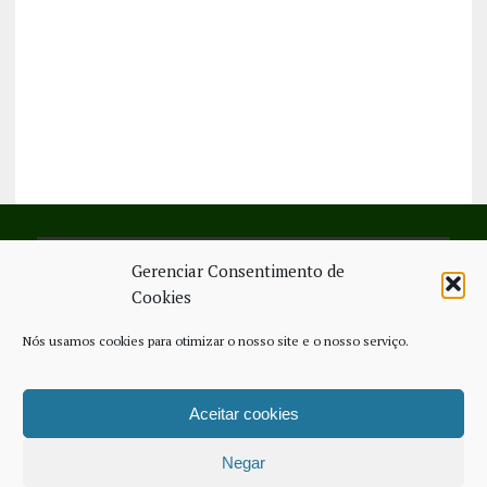
Gerenciar Consentimento de
SIGA-NOS NO FACEBOOK
Cookies
Nós usamos cookies para otimizar o nosso site e o nosso serviço.
Aceitar cookies
FICHA TÉCNICA
ESTATUTO EDITORIAL
CONTACTE-NOS
COOKIE POLICY (EU)
Negar
COPYRIGHT © 2026 - JORNAL NOVO REGIONAL | POWERED BY
THINK