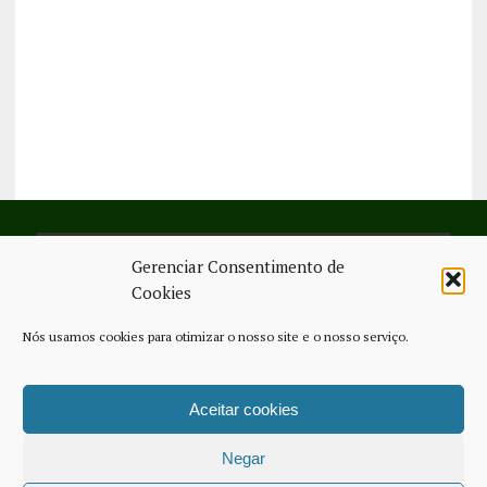
Gerenciar Consentimento de
SIGA-NOS NO FACEBOOK
Cookies
Nós usamos cookies para otimizar o nosso site e o nosso serviço.
Aceitar cookies
FICHA TÉCNICA
ESTATUTO EDITORIAL
CONTACTE-NOS
COOKIE POLICY (EU)
Negar
COPYRIGHT © 2026 - JORNAL NOVO REGIONAL | POWERED BY
THINK