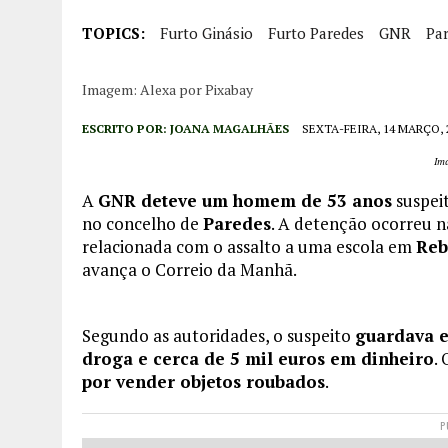
TOPICS:
Furto Ginásio
Furto Paredes
GNR
Pa
Imagem: Alexa por Pixabay
ESCRITO POR:
JOANA MAGALHÃES
SEXTA-FEIRA, 14 MARÇO, 
Im
A
GNR deteve um homem de 53 anos
suspei
no concelho de
Paredes
. A detenção ocorreu n
relacionada com o assalto a uma escola em
Reb
avança o Correio da Manhã.
Segundo as autoridades, o suspeito
guardava e
droga e cerca de 5 mil euros em dinheiro
.
por vender objetos roubados
.
P