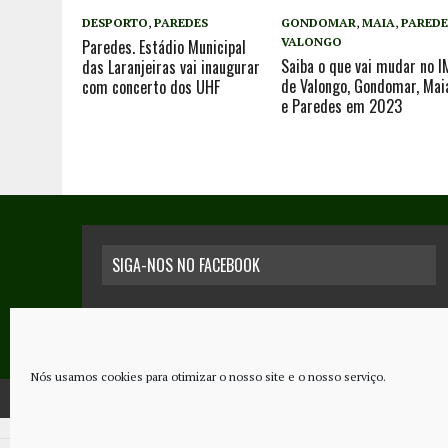
DESPORTO
,
PAREDES
GONDOMAR
,
MAIA
,
PAREDE
VALONGO
Paredes. Estádio Municipal
Saiba o que vai mudar no I
das Laranjeiras vai inaugurar
de Valongo, Gondomar, Mai
com concerto dos UHF
e Paredes em 2023
SIGA-NOS NO FACEBOOK
Nós usamos cookies para otimizar o nosso site e o nosso serviço.
COPYRIGHT © 2026 - JORNAL NOVO REGIONAL | POWERED BY
THINK NETW