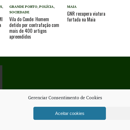
S
,
GRANDE PORTO
,
POLÍCIA
,
MAIA
SOCIEDADE
GNR recupera viatura
MI
Vila do Conde: Homem
furtada na Maia
a
detido por contrafação com
mais de 400 artigos
apreendidos
Gerenciar Consentimento de Cookies
Aceitar cookies
ORK SERVICES
FICHA TÉ