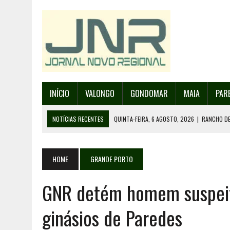
INÍCIO
VALONGO
GONDOMAR
MAIA
PAR
NOTÍCIAS RECENTES
QUINTA-FEIRA, 6 AGOSTO, 2026
|
RANCHO DE
QUINTA-FEIRA, 6 AGOSTO, 2026
|
RANCHO DE RECAREI ORGANIZA O SE
QUINTA-FEIRA, 6 AGOSTO, 2026
|
INCÊNDIOS – FAFE: PJ DETÉM SUSP
HOME
GRANDE PORTO
QUINTA-FEIRA, 6 AGOSTO, 2026
|
80 ANOS DE AEROPORTO É MOTIVO 
GNR detém homem suspeit
QUINTA-FEIRA, 6 AGOSTO, 2026
|
DETIDO SUSPEITO DE INCÊNDIO FL
ginásios de Paredes