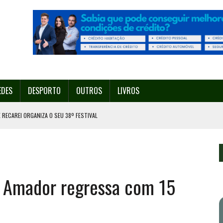
EDES
DESPORTO
OUTROS
LIVROS
 RECAREI ORGANIZA O SEU 38º FESTIVAL
EITA DE ATEAR FOGO COM ISQUEIRO
DE EXPOSIÇÃO NA MAIA
 FRANCESINHA DE 28 DE AGOSTO A 6 DE SETEMBRO
o Amador regressa com 15
O ORGANIZA O SEU 35º FESTIVAL ESTE SÁBADO, DIA 8.