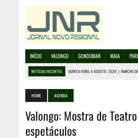
INÍCIO
VALONGO
GONDOMAR
MAIA
PAR
NOTÍCIAS RECENTES
QUINTA-FEIRA, 6 AGOSTO, 2026
|
RANCHO DE
QUINTA-FEIRA, 6 AGOSTO, 2026
|
INCÊNDIOS – FAFE: PJ DETÉM SUSP
QUINTA-FEIRA, 6 AGOSTO, 2026
|
80 ANOS DE AEROPORTO É MOTIVO 
HOME
AGENDA
QUINTA-FEIRA, 6 AGOSTO, 2026
|
MAIA RECEBE MAIS UM FESTIVAL DA
Valongo: Mostra de Teatr
QUINTA-FEIRA, 6 AGOSTO, 2026
|
RANCHO DE SANTO ANDRÉ DE SOBRAD
espetáculos