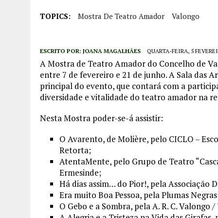
TOPICS:
Mostra De Teatro Amador
Valongo
ESCRITO POR:
JOANA MAGALHÃES
QUARTA-FEIRA, 5 FEVEREI
A Mostra de Teatro Amador do Concelho de Val
entre 7 de fevereiro e 21 de junho. A Sala das A
principal do evento, que contará com a particip
diversidade e vitalidade do teatro amador na re
Nesta Mostra poder-se-á assistir:
O Avarento, de Molière, pelo CICLO – Esc
Retorta;
AtentaMente, pelo Grupo de Teatro “Casca
Ermesinde;
Há dias assim… do Pior!, pela Associação D
Era muito Boa Pessoa, pela Plumas Negras 
O Gebo e a Sombra, pela A. R. C. Valongo /
A Alegria e a Tristeza na Vida das Girafas,