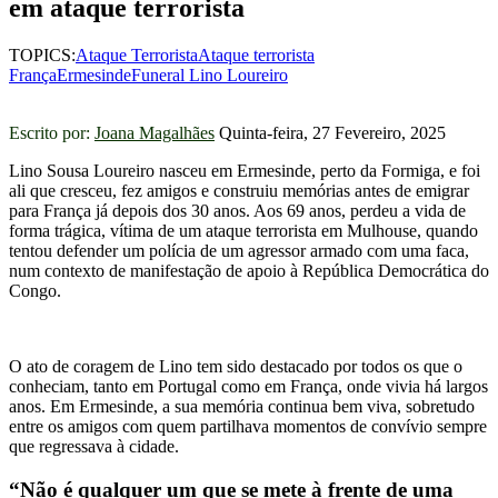
em ataque terrorista
TOPICS:
Ataque Terrorista
Ataque terrorista
França
Ermesinde
Funeral Lino Loureiro
Escrito por:
Joana Magalhães
Quinta-feira, 27 Fevereiro, 2025
Lino Sousa Loureiro nasceu em Ermesinde, perto da Formiga, e foi
ali que cresceu, fez amigos e construiu memórias antes de emigrar
para França já depois dos 30 anos. Aos 69 anos, perdeu a vida de
forma trágica, vítima de um ataque terrorista em Mulhouse, quando
tentou defender um polícia de um agressor armado com uma faca,
num contexto de manifestação de apoio à República Democrática do
Congo.
O ato de coragem de Lino tem sido destacado por todos os que o
conheciam, tanto em Portugal como em França, onde vivia há largos
anos. Em Ermesinde, a sua memória continua bem viva, sobretudo
entre os amigos com quem partilhava momentos de convívio sempre
que regressava à cidade.
“Não é qualquer um que se mete à frente de uma