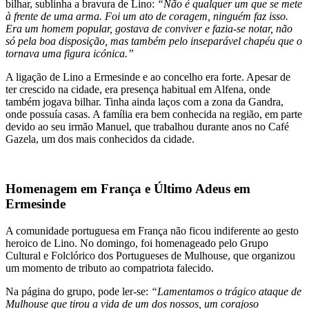
bilhar, sublinha a bravura de Lino:
“Não é qualquer um que se mete
à frente de uma arma. Foi um ato de coragem, ninguém faz isso.
Era um homem popular, gostava de conviver e fazia-se notar, não
só pela boa disposição, mas também pelo inseparável chapéu que o
tornava uma figura icónica.”
A ligação de Lino a Ermesinde e ao concelho era forte. Apesar de
ter crescido na cidade, era presença habitual em Alfena, onde
também jogava bilhar. Tinha ainda laços com a zona da Gandra,
onde possuía casas. A família era bem conhecida na região, em parte
devido ao seu irmão Manuel, que trabalhou durante anos no Café
Gazela, um dos mais conhecidos da cidade.
Homenagem em França e Último Adeus em
Ermesinde
A comunidade portuguesa em França não ficou indiferente ao gesto
heroico de Lino. No domingo, foi homenageado pelo Grupo
Cultural e Folclórico dos Portugueses de Mulhouse, que organizou
um momento de tributo ao compatriota falecido.
Na página do grupo, pode ler-se:
“Lamentamos o trágico ataque de
Mulhouse que tirou a vida de um dos nossos, um corajoso