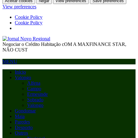
Aceitar cookies
Negar
View preferences
Save preferences
View preferences
Cookie Policy
Cookie Policy
Negociar o Crédito Habitação cOM A MAXFINANCE STAR,
NÃO CUST
MENU
Início
Valongo
Alfena
Campo
Ermesinde
Sobrado
Valongo
Gondomar
Maia
Paredes
Desporto
Outros