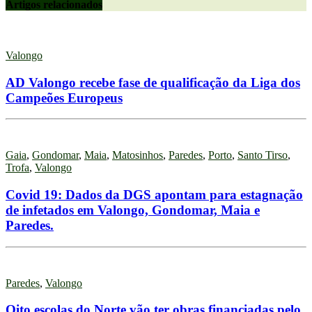
Artigos relacionados
Valongo
AD Valongo recebe fase de qualificação da Liga dos
Campeões Europeus
Gaia
,
Gondomar
,
Maia
,
Matosinhos
,
Paredes
,
Porto
,
Santo Tirso
,
Trofa
,
Valongo
Covid 19: Dados da DGS apontam para estagnação
de infetados em Valongo, Gondomar, Maia e
Paredes.
Paredes
,
Valongo
Oito escolas do Norte vão ter obras financiadas pelo