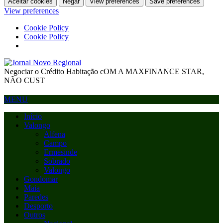
Aceitar cookies
Negar
View preferences
Save preferences
View preferences
Cookie Policy
Cookie Policy
Negociar o Crédito Habitação cOM A MAXFINANCE STAR,
NÃO CUST
MENU
Início
Valongo
Alfena
Campo
Ermesinde
Sobrado
Valongo
Gondomar
Maia
Paredes
Desporto
Outros