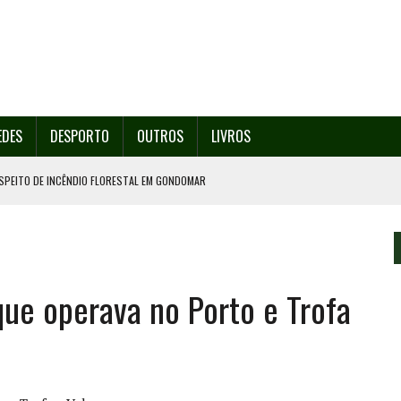
EDES
DESPORTO
OUTROS
LIVROS
SPEITO DE INCÊNDIO FLORESTAL EM GONDOMAR
O ORGANIZA O SEU 35º FESTIVAL ESTE SÁBADO, DIA 8.
U 38º FESTIVAL
EITA DE ATEAR FOGO COM ISQUEIRO
que operava no Porto e Trofa
º ENCONTRO ASSOCIATIVO DE 14 A 17 DE AGOSTO