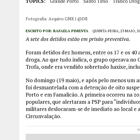
TOPICS:
Grande Porto
Santo Tirso
Tráfico Drog
Fotografia: Arquivo GNR | @DR
ESCRITO POR:
RAFAELA PIMENTA
QUINTA-FEIRA, 23 MAIO, 2
A sete dos detidos estão em prisão preventiva.
Foram detidos dez homens, entre os 17 e os 40 a
droga. Ao que tudo indica, o grupo operava no G
Trofa, onde era vendido sobretudo haxixe, inclu
No domingo (19 maio), e após pelo menos um an
foi desmantelada com a detenção de oito suspei
Porto e em Famalicão. A primeira ocorreu na zo
populares, que alertaram a PSP para “indivíduo
militares deslocaram-se de imediato ao local e
Circunvalação.
P