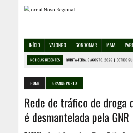
INÍCIO
VALONGO
GONDOMAR
MAIA
PAR
NOTÍCIAS RECENTES
QUINTA-FEIRA, 6 AGOSTO, 2026
|
DETIDO SU
QUINTA-FEIRA, 6 AGOSTO, 2026
|
RANCHO DE SANTO ANDRÉ DE SOBRAD
QUINTA-FEIRA, 6 AGOSTO, 2026
|
RANCHO DE RECAREI ORGANIZA O SE
HOME
GRANDE PORTO
QUINTA-FEIRA, 6 AGOSTO, 2026
|
INCÊNDIOS – FAFE: PJ DETÉM SUSP
Rede de tráfico de droga 
SEXTA-FEIRA, 7 AGOSTO, 2026
|
FESTAS DA CIDADE DE VALONGO E 13
é desmantelada pela GNR